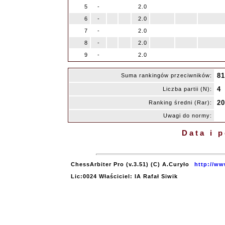
5
-
2.0
6
-
2.0
7
-
2.0
8
-
2.0
9
-
2.0
81
Suma rankingów przeciwników:
4
Liczba partii (N):
20
Ranking średni (Rar):
Uwagi do normy:
Data i 
ChessArbiter Pro (v.3.51) (C) A.Curyło
http://ww
Lic:0024 Właściciel: IA Rafał Siwik