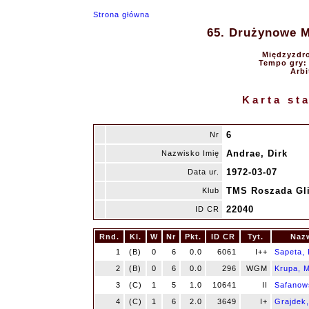
Strona główna
65. Drużynowe Mi
Międzyzdro
Tempo gry: 9
Arbi
Karta st
6
Nr
Andrae, Dirk
Nazwisko Imię
1972-03-07
Data ur.
TMS Roszada Gl
Klub
22040
ID CR
Rnd.
Kl.
W
Nr
Pkt.
ID CR
Tyt.
Nazw
1
(B)
0
6
0.0
6061
I++
Sapeta, 
2
(B)
0
6
0.0
296
WGM
Krupa, 
3
(C)
1
5
1.0
10641
II
Safanow
4
(C)
1
6
2.0
3649
I+
Grajdek,