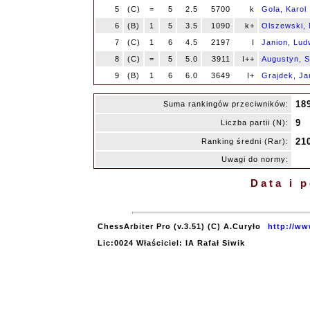
5
(C)
=
5
2.5
5700
k
Gola, Karol
6
(B)
1
5
3.5
1090
k+
Olszewski,
7
(C)
1
6
4.5
2197
I
Janion, Lud
8
(C)
=
5
5.0
3911
I++
Augustyn, S
9
(B)
1
6
6.0
3649
I+
Grajdek, Ja
18
Suma rankingów przeciwników:
9
Liczba partii (N):
21
Ranking średni (Rar):
Uwagi do normy:
Data i 
ChessArbiter Pro (v.3.51) (C) A.Curyło
http://ww
Lic:0024 Właściciel: IA Rafał Siwik