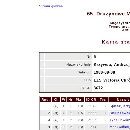
Strona główna
65. Drużynowe Mi
Międzyzdro
Tempo gry: 9
Arbi
Karta st
5
Nr
Krzywda, Andrzej
Nazwisko Imię
1980-09-08
Data ur.
LZS Victoria Chr
Klub
3672
ID CR
Rnd.
Kl.
W
Nr
Pkt.
ID CR
Tyt.
Nazwis
1
(C)
1
5
1.0
2972
k
Spicak, Krz
2
(B)
=
6
1.5
6353
k
Bieluszewski
3
(C)
=
6
2.0
3005
k
Tyszkiewicz
4
(B)
0
5
2.0
2847
k
Moskwiński