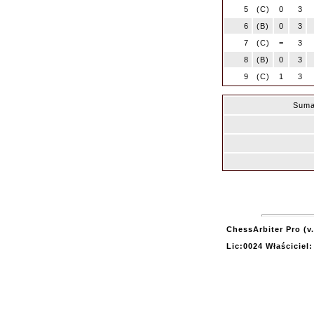
5
(C)
0
3
6
(B)
0
3
7
(C)
=
3
8
(B)
0
3
9
(C)
1
3
Suma
ChessArbiter Pro (v.
Lic:0024 Właściciel: