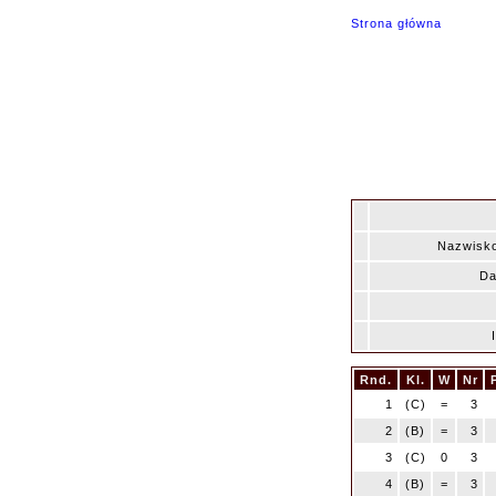
Strona główna
Nazwisko
Da
Rnd.
Kl.
W
Nr
1
(C)
=
3
2
(B)
=
3
3
(C)
0
3
4
(B)
=
3