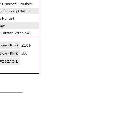
r Pruszcz Gdański
i Śląskiej Gliwice
 Pułtusk
ław
Hetman Wrocław
2106
kany (Ruz)
3.0
tow (Pkt):
ę PZSZACH: