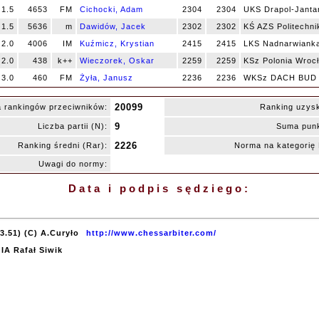
1.5
4653
FM
Cichocki, Adam
2304
2304
UKS Drapol-Janta
1.5
5636
m
Dawidów, Jacek
2302
2302
KŚ AZS Politechnik
2.0
4006
IM
Kuźmicz, Krystian
2415
2415
LKS Nadnarwianka
2.0
438
k++
Wieczorek, Oskar
2259
2259
KSz Polonia Wroc
3.0
460
FM
Żyła, Janusz
2236
2236
WKSz DACH BUD 
20099
 rankingów przeciwników:
Ranking uzys
9
Liczba partii (N):
Suma punk
2226
Ranking średni (Rar):
Norma na kategori
Uwagi do normy:
Data i podpis sędziego:
3.51) (C) A.Curyło
http://www.chessarbiter.com/
 IA Rafał Siwik