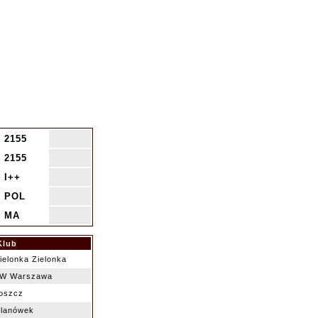
2155
2155
I++
POL
MA
Klub
ielonka Zielonka
PW Warszawa
oszcz
ilanówek