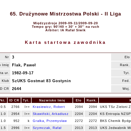
65. Drużynowe Mistrzostwa Polski - II Liga
Międzyzdroje 2009-09-11/2009-09-20
Tempo gry: 90'/40 + 30' + 30'' na ruch
Arbiter: IA Rafał Siwik
Karta startowa zawodnika
3
Nr
Elo
Flak, Paweł
 Imię
Rank.
1982-09-17
ta ur.
Tyt.
SzUKS Gostmat 83 Gostynin
Klub
Fed.
2644
ID CR
Woj.
Pkt.
ID CR
Tyt.
Nazwisko Imię
Elo
Rank.
0.5
2766
I++
Krasiewicz, Robert
2094
2094
UKS TSz Zieloni Z
1.0
2954
I++
Skawiński, Arkadiusz
2204
2204
KS Entropia NZS
1.0
952
k
Gralka, Przemysław
2272
2272
BKS Chemik Bydg
1.5
2996
I++
Szymczak, Rafał
2013
2013
UKS Jedwabnik M