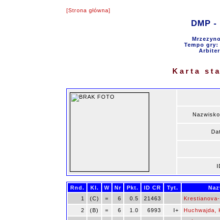
[Strona główna]
DMP - 
Mrzezyno
Tempo gry: 9
Arbite
Karta st
Nazwisko
Dat
I
Rnd.
Kl.
W
Nr
Pkt.
ID CR
Tyt.
Naz
1
(C)
=
6
0.5
21463
Krestianova-
2
(B)
=
6
1.0
6993
I+
Huchwajda, 