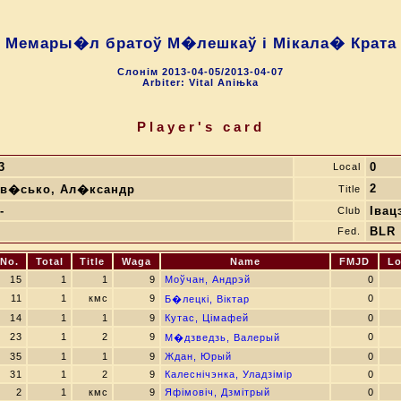
Мемары�л братоў М�лешкаў i Мiкала� Крата
Слонiм 2013-04-05/2013-04-07
Arbiter: Vital Aniњka
Player's card
3
0
Local
2
в�сько, Ал�ксандр
Title
-
Івац
Club
BLR
Fed.
No.
Total
Title
Waga
Name
FMJD
Lo
15
1
1
9
Моўчан, Андрэй
0
11
1
кмс
9
0
Б�лецкі, Віктар
14
1
1
9
Кутас, Цімафей
0
23
1
2
9
0
М�дзведзь, Валерый
35
1
1
9
Ждан, Юрый
0
31
1
2
9
Калеснічэнка, Уладзімір
0
2
1
кмс
9
Яфімовіч, Дзмітрый
0