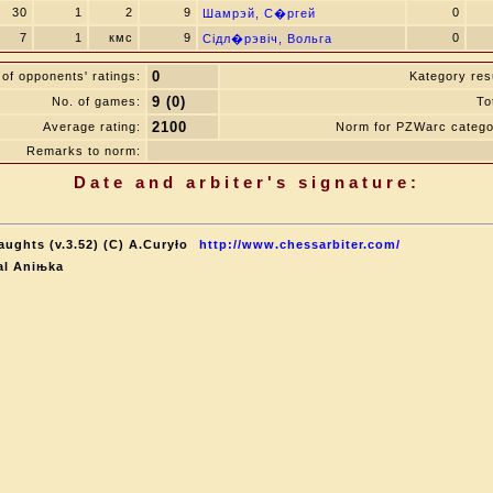
30
1
2
9
0
Шамрэй, С�ргей
7
1
кмс
9
0
Сідл�рэвіч, Вольга
0
of opponents' ratings:
Kategory resu
9 (0)
No. of games:
To
2100
Average rating:
Norm for PZWarc catego
Remarks to norm:
Date and arbiter's signature:
aughts (v.3.52) (C) A.Curyło
http://www.chessarbiter.com/
al Aniњka