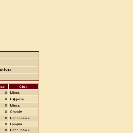
эвічы
cal
Club
0
Мінск
0
Б�роза
0
Мінск
0
Слонім
0
Баранавічы
0
Гродна
0
Баранавічы