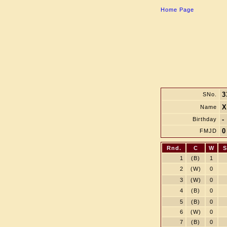
Home Page
3
SNo.
Х
Name
- 
Birthday
0
FMJD
Rnd.
C
W
S
1
(B)
1
2
(W)
0
3
(W)
0
4
(B)
0
5
(B)
0
6
(W)
0
7
(B)
0