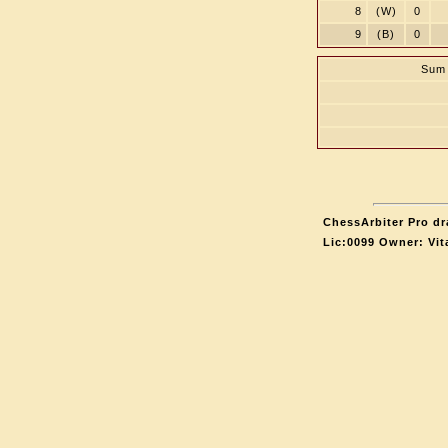
8
(W)
0
9
(B)
0
Sum 
ChessArbiter Pro dr
Lic:0099 Owner: Vit