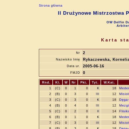
Strona główna
II Drużynowe Mistrzostwa P
OW Delfin Dą
Arbite
Karta st
2
Nr
Rykaczewska, Korneli
Nazwisko Imię
2005-06-16
Data ur.
0
FMJD
Rnd.
Kl.
W
Nr
Pkt.
Tyt.
W.Kat.
1
(C)
0
1
0
K
18
Meder
2
(B)
0
3
0
III
12
Misio
3
(C)
0
3
0
K
18
Dęga-
4
(B)
0
4
0
III
12
Mezgi
5
(C)
0
2
0
II
14
Flisi
6
(B)
0
1
0
K
18
Meder
7
(C)
0
3
0
III
12
Misio
8
(B)
0
3
0
K
18
Dęga-