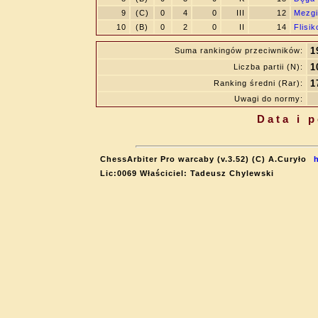
9
(C)
0
4
0
III
12
Mezgi
10
(B)
0
2
0
II
14
Flisi
1
Suma rankingów przeciwników:
1
Liczba partii (N):
1
Ranking średni (Rar):
Uwagi do normy:
Data i 
ChessArbiter Pro warcaby (v.3.52) (C) A.Curyło
Lic:0069 Właściciel: Tadeusz Chylewski