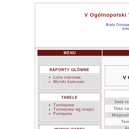
V Ogólnopolski T
Biały Dunaj
Arb
MENU
RAPORTY GŁÓWNE
Lista startowa
V 
Wyniki końcowe
TABELE
Data ro
Turniejowa
Data za
Turniejowa wg miejsc
Postępów
Miejsce/
Tem
Ar