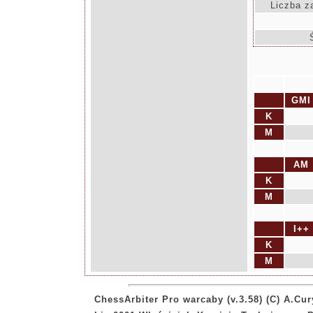
Liczba z
GMI
K
M
AM
K
M
I++
K
M
ChessArbiter Pro warcaby (v.3.58) (C) A.Cur