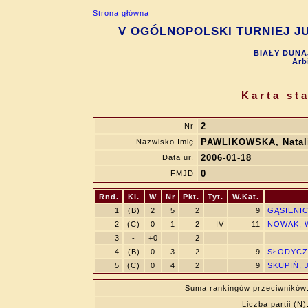
Strona główna
V OGÓLNOPOLSKI TURNIEJ JUN
BIAŁY DUNAJ
Arb
Karta st
2
Nr
PAWLIKOWSKA, Natal
Nazwisko Imię
2006-01-18
Data ur.
0
FMJD
Rnd.
Kl.
W
Nr
Pkt.
Tyt.
W.Kat.
1
(B)
2
5
2
9
GĄSIENIC
2
(C)
0
1
2
IV
11
NOWAK, W
3
-
+0
2
4
(B)
0
3
2
9
SŁODYCZK
5
(C)
0
4
2
9
SKUPIŃ, 
Suma rankingów przeciwników
Liczba partii (N)