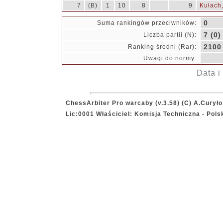
7
(B)
1
10
8
9
Kułach
0
Suma rankingów przeciwników:
7 (0)
Liczba partii (N):
2100
Ranking średni (Rar):
Uwagi do normy:
Data i
ChessArbiter Pro warcaby (v.3.58) (C) A.Curyło
Lic:0001 Właściciel: Komisja Techniczna - Pol