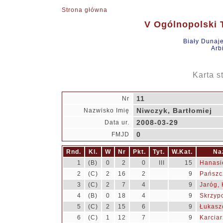
Strona główna
V Ogólnopolski T
Biały Dunaj
Arb
Karta s
11
Nr
Niwczyk, Bartłomiej
Nazwisko Imię
2008-03-29
Data ur.
0
FMJD
Rnd.
Kl.
W
Nr
Pkt.
Tyt.
W.Kat.
Na
1
(B)
0
2
0
III
15
Hanasi
2
(C)
2
16
2
9
Pańszc
3
(C)
2
7
4
9
Jaróg,
4
(B)
0
18
4
9
Skrzypc
5
(C)
2
15
6
9
Łukaszc
6
(C)
1
12
7
9
Karciar