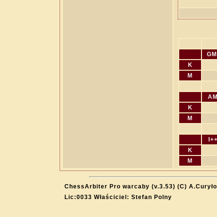
GM
K
M
A
K
M
I+
K
M
ChessArbiter Pro warcaby (v.3.53) (C) A.Curyło
Lic:0033 Właściciel: Stefan Polny