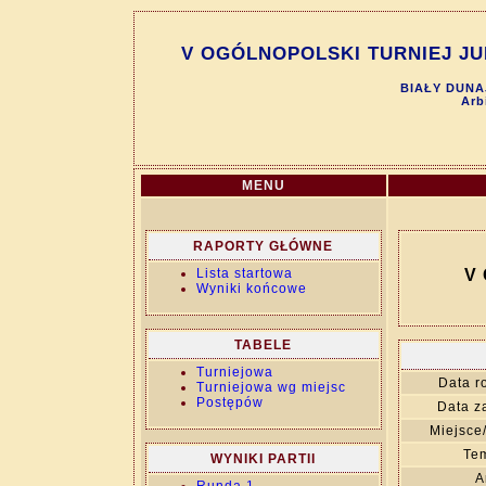
V OGÓLNOPOLSKI TURNIEJ JUN
BIAŁY DUNAJ
Arb
MENU
RAPORTY GŁÓWNE
Lista startowa
V
Wyniki końcowe
TABELE
Turniejowa
Data r
Turniejowa wg miejsc
Postępów
Data z
Miejsce
Tem
WYNIKI PARTII
A