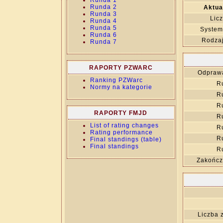
Runda 1
Runda 2
Aktua
Runda 3
Lic
Runda 4
Runda 5
System
Runda 6
Rodza
Runda 7
RAPORTY PZWARC
Odprawa
Ranking PZWarc
R
Normy na kategorie
R
R
RAPORTY FMJD
R
List of rating changes
R
Rating performance
R
Final standings (table)
Final standings
R
Zakończ
Liczba 