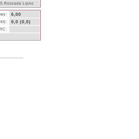
S Roszada Lipno
6,00
owy:
0,0 (0,0)
kt):
RC: