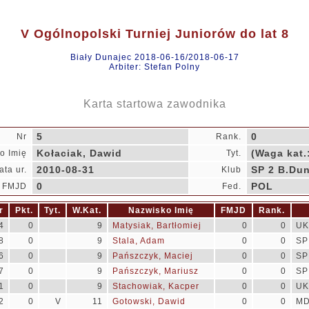
V Ogólnopolski Turniej Juniorów do lat 8
Biały Dunajec 2018-06-16/2018-06-17
Arbiter: Stefan Polny
Karta startowa zawodnika
5
0
Nr
Rank.
Kołaciak, Dawid
(Waga kat.
o Imię
Tyt.
2010-08-31
SP 2 B.Du
ata ur.
Klub
0
POL
FMJD
Fed.
r
Pkt.
Tyt.
W.Kat.
Nazwisko Imię
FMJD
Rank.
4
0
9
Matysiak, Bartłomiej
0
0
UK
8
0
9
Stala, Adam
0
0
SP
6
0
9
Pańszczyk, Maciej
0
0
SP
7
0
9
Pańszczyk, Mariusz
0
0
SP
1
0
9
Stachowiak, Kacper
0
0
UK
2
0
V
11
Gotowski, Dawid
0
0
MD