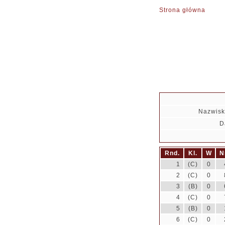
Strona główna
Nazwisk
D
Rnd.
Kl.
W
N
1
(C)
0
2
(C)
0
3
(B)
0
4
(C)
0
5
(B)
0
6
(C)
0