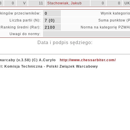
3
0
V
11
Stachowiak, Jakub
0
0
UK
0
kingów przeciwników:
Wynik kategori
7 (0)
Liczba partii (N):
Suma punktow (P
2100
Ranking średni (Rar):
Norma na kategorię PZWA
Uwagi do normy:
Data i podpis sędziego:
warcaby (v.3.58) (C) A.Curyło
http://www.chessarbiter.com/
el: Komisja Techniczna - Polski Związek Warcabowy