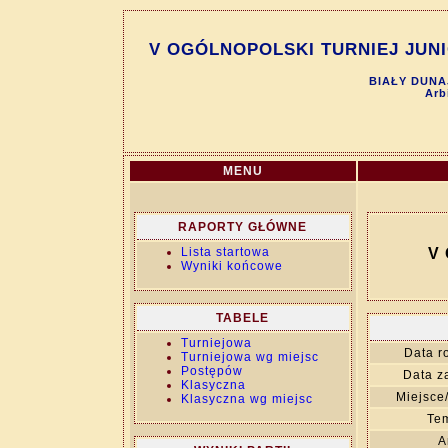
V OGÓLNOPOLSKI TURNIEJ JUNIO
BIAŁY DUNAJ
Arb
MENU
RAPORTY GŁÓWNE
Lista startowa
V
Wyniki końcowe
TABELE
Turniejowa
Data r
Turniejowa wg miejsc
Postępów
Data z
Klasyczna
Miejsce
Klasyczna wg miejsc
Tem
A