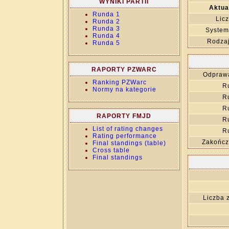
WYNIKI PARTII
Aktua
Runda 1
Lic
Runda 2
Runda 3
System
Runda 4
Rodza
Runda 5
RAPORTY PZWARC
Odprawa
Ranking PZWarc
R
Normy na kategorie
R
R
RAPORTY FMJD
R
List of rating changes
R
Rating performance
Zakończ
Final standings (table)
Cross table
Final standings
Liczba 