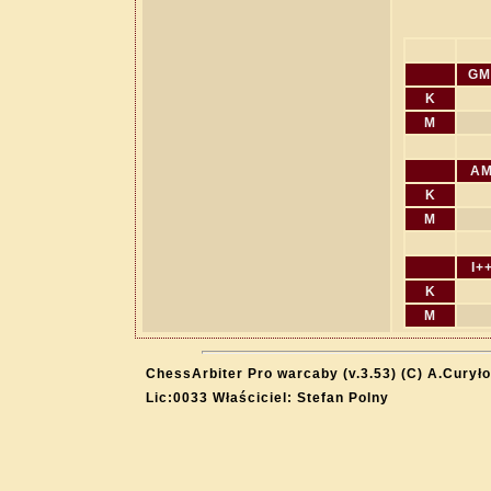
GM
K
M
A
K
M
I+
K
M
ChessArbiter Pro warcaby (v.3.53) (C) A.Curyło
Lic:0033 Właściciel: Stefan Polny