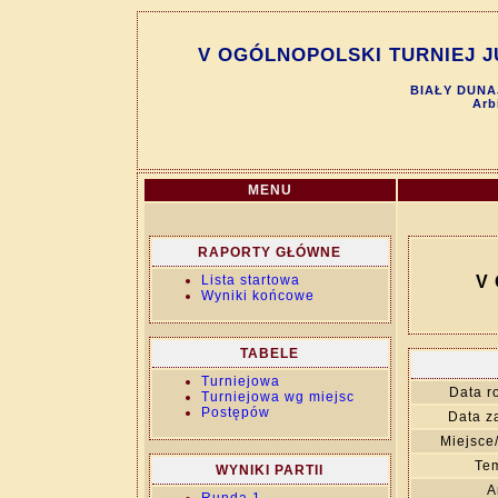
V OGÓLNOPOLSKI TURNIEJ JU
BIAŁY DUNAJ
Arb
MENU
RAPORTY GŁÓWNE
Lista startowa
V
Wyniki końcowe
TABELE
Turniejowa
Data r
Turniejowa wg miejsc
Postępów
Data z
Miejsce
Tem
WYNIKI PARTII
A