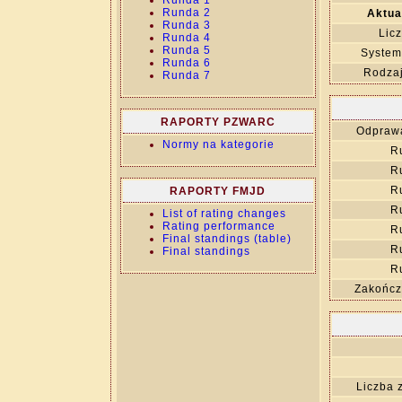
Runda 1
Runda 2
Aktua
Runda 3
Lic
Runda 4
Runda 5
System
Runda 6
Rodza
Runda 7
RAPORTY PZWARC
Odprawa
Normy na kategorie
R
R
R
RAPORTY FMJD
R
List of rating changes
Rating performance
R
Final standings (table)
R
Final standings
R
Zakończ
Liczba 