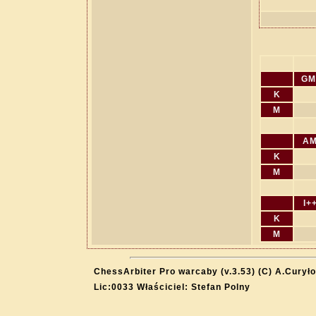
GM
K
M
A
K
M
I+
K
M
ChessArbiter Pro warcaby (v.3.53) (C) A.Curyło
Lic:0033 Właściciel: Stefan Polny