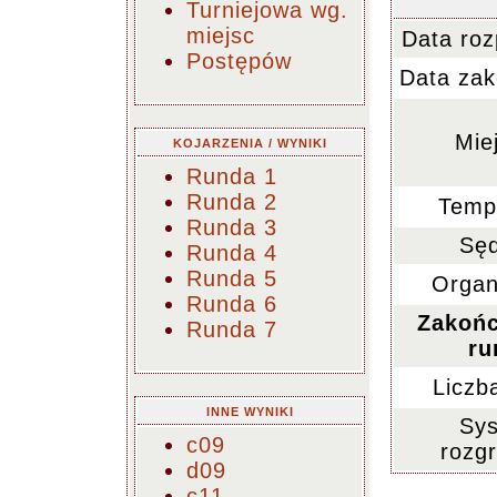
Turniejowa wg.
miejsc
Data roz
Postępów
Data zak
Mie
KOJARZENIA / WYNIKI
Runda 1
Runda 2
Temp
Runda 3
Sęd
Runda 4
Runda 5
Organ
Runda 6
Zakoń
Runda 7
ru
Liczb
INNE WYNIKI
Sy
c09
rozg
d09
c11