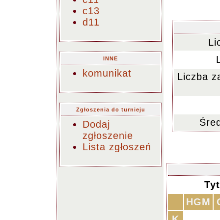
c13
d11
Li
INNE
komunikat
Liczba z
Zgłoszenia do turnieju
Śred
Dodaj
zgłoszenie
Lista zgłoszeń
Ty
HGM
K