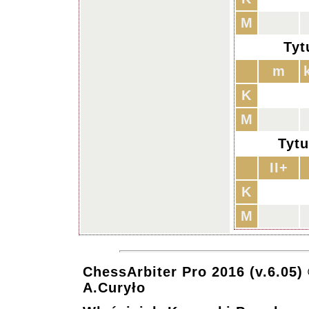
M
Tyt
m
K
M
Tytu
II+
K
M
ChessArbiter Pro 2016 (v.6.05)
A.Curyło