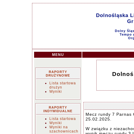
Dolnośląska L
Gr
Dolny Ślą
Tempo g
Or
MENU
RAPORTY
Dolnoś
DRUŻYNOWE
Lista startowa
drużyn
Wyniki
RAPORTY
INDYWIDUALNE
Mecz rundy 7 Parnas O
Lista startowa
25.02.2025.
Wyniki
Wyniki na
W związku z niezacho
szachownicach
wynik meczu rundy 3 U