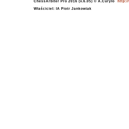
ChessArbiter Pro 2016 (v.6.05) © A.Curyło
http:
Właściciel: IA Piotr Jankowiak