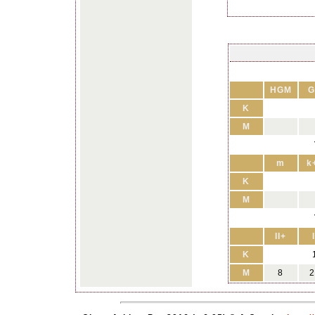
HGM
G
K
M
m
k
K
M
II+
I
K
M
8
2