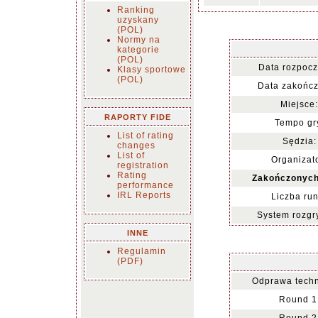
Ranking
uzyskany
(POL)
Normy na
kategorie
(POL)
Data rozpocz
Klasy sportowe
(POL)
Data zakończ
Miejsce:
RAPORTY FIDE
Tempo gr
List of rating
Sędzia:
changes
List of
Organizato
registration
Rating
Zakończonych
performance
IRL Reports
Liczba run
System rozgr
INNE
Regulamin
(PDF)
Odprawa techn
Round 1