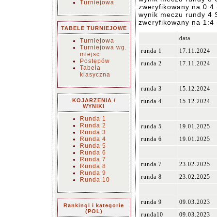
Turniejowa
zweryfikowany na 0:4 (
wynik meczu rundy 4 
zweryfikowany na 1:4 (
TABELE TURNIEJOWE
data
Turniejowa
Turniejowa wg.
runda 1
17.11.2024
miejsc
Postępów
runda 2
17.11.2024
Tabela
klasyczna
runda 3
15.12.2024
KOJARZENIA /
runda 4
15.12.2024
WYNIKI
Runda 1
Runda 2
runda 5
19.01.2025
Runda 3
Runda 4
runda 6
19.01.2025
Runda 5
Runda 6
Runda 7
runda 7
23.02.2025
Runda 8
Runda 9
runda 8
23.02.2025
Runda 10
runda 9
09.03.2023
Rankingi i kategorie
(POL)
runda10
09.03.2023