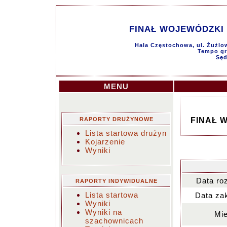
FINAŁ WOJEWÓDZKI 
Hala Częstochowa, ul. Żużlo
Tempo gry
Sęd
MENU
RAPORTY DRUŻYNOWE
FINAŁ 
Lista startowa drużyn
Kojarzenie
Wyniki
Data ro
RAPORTY INDYWIDUALNE
Lista startowa
Data za
Wyniki
Wyniki na
Mie
szachownicach