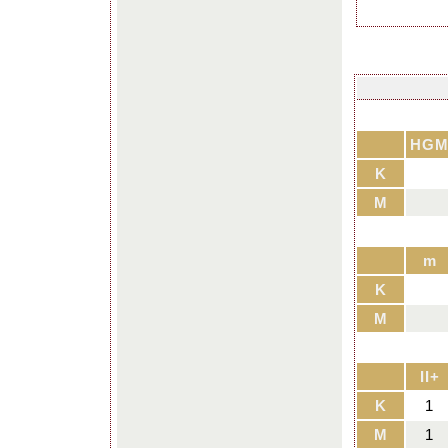
HG
K
M
m
K
M
II+
K
1
M
1