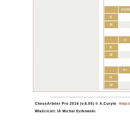
HGM
K
M
m
K
M
II+
K
M
ChessArbiter Pro 2016 (v.6.05) © A.Curyło
http:
Właściciel: IA Michał Dzikowski