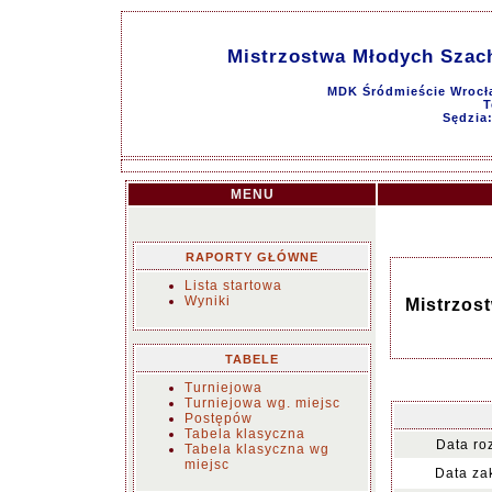
Mistrzostwa Młodych Szachis
MDK Śródmieście Wrocław
T
Sędzia
MENU
RAPORTY GŁÓWNE
Lista startowa
Wyniki
Mistrzost
TABELE
Turniejowa
Turniejowa wg. miejsc
Postępów
Tabela klasyczna
Data ro
Tabela klasyczna wg
miejsc
Data za