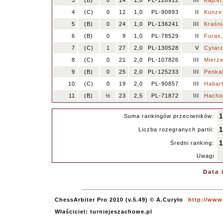
3
(B)
0
14
1,0
PL-128912
III
Kajzer
4
(C)
0
12
1,0
PL-90893
II
Kunze,
5
(B)
0
24
1,0
PL-136241
III
Kraśni
6
(B)
0
9
1,0
PL-78529
II
Furas,
7
(C)
1
27
2,0
PL-130528
V
Cytarz
8
(C)
0
21
2,0
PL-107826
III
Mierzw
9
(B)
0
25
2,0
PL-125233
III
Penkal
10
(C)
0
19
2,0
PL-90857
III
Habar
11
(B)
½
23
2,5
PL-71872
III
Hachoł
1
Suma rankingów przeciwników:
1
Liczba rozegranych partii:
1
Średni ranking:
Uwagi
Data 
ChessArbiter Pro 2010 (v.5.49) © A.Curyło
http://www
Właściciel: turniejeszachowe.pl