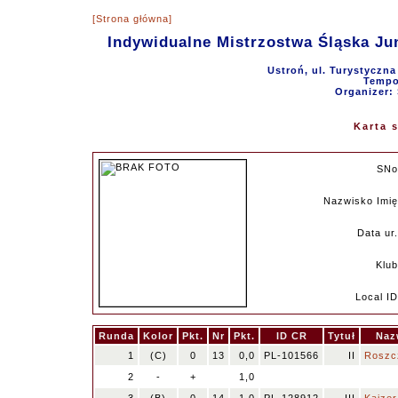
[Strona główna]
Indywidualne Mistrzostwa Śląska Ju
Ustroń, ul. Turystyczn
Tempo 
Organizer:
Karta 
SNo
Nazwisko Imię
Data ur.
Klub
Local ID
Runda
Kolor
Pkt.
Nr
Pkt.
ID CR
Tytuł
Naz
1
(C)
0
13
0,0
PL-101566
II
Roszc
2
-
+
1,0