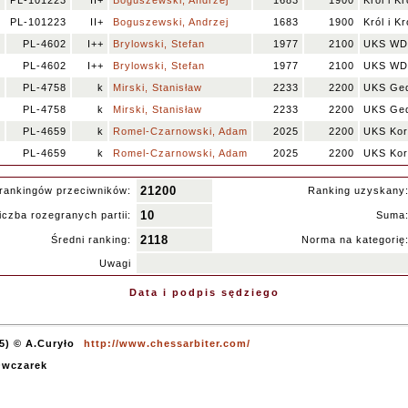
0
PL-101223
II+
Boguszewski, Andrzej
1683
1900
Król i K
0
PL-101223
II+
Boguszewski, Andrzej
1683
1900
Król i K
0
PL-4602
I++
Brylowski, Stefan
1977
2100
UKS WDA
0
PL-4602
I++
Brylowski, Stefan
1977
2100
UKS WDA
0
PL-4758
k
Mirski, Stanisław
2233
2200
UKS Ged
0
PL-4758
k
Mirski, Stanisław
2233
2200
UKS Ged
0
PL-4659
k
Romel-Czarnowski, Adam
2025
2200
UKS Kor
0
PL-4659
k
Romel-Czarnowski, Adam
2025
2200
UKS Kor
21200
rankingów przeciwników:
Ranking uzyskany
10
iczba rozegranych partii:
Suma
2118
Średni ranking:
Norma na kategorię
Uwagi
Data i podpis sędziego
5) © A.Curyło
http://www.chessarbiter.com/
Owczarek