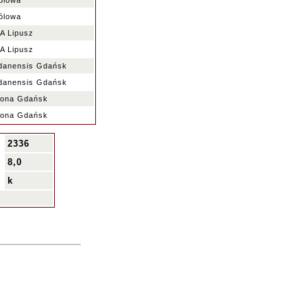
rólowa
rólowa
 Lipusz
 Lipusz
anensis Gdańsk
anensis Gdańsk
ona Gdańsk
ona Gdańsk
2336
:
8,0
:
k
: