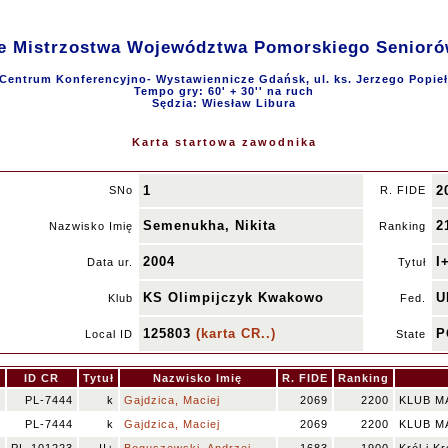
 Mistrzostwa Województwa Pomorskiego Seniorów 
Centrum Konferencyjno- Wystawiennicze Gdańsk, ul. ks. Jerzego Popieł
Tempo gry: 60' + 30'' na ruch
Sędzia: Wiesław Libura
Karta startowa zawodnika
1
2
SNo
R. FIDE
Semenukha, Nikita
2
Nazwisko Imię
Ranking
2004
I
Data ur.
Tytuł
KS Olimpijczyk Kwakowo
U
Klub
Fed.
125803
(karta CR..)
P
Local ID
State
.
ID CR
Tytuł
Nazwisko Imię
R. FIDE
Ranking
0
PL-7444
k
Gajdzica, Maciej
2069
2200
KLUB M
0
PL-7444
k
Gajdzica, Maciej
2069
2200
KLUB M