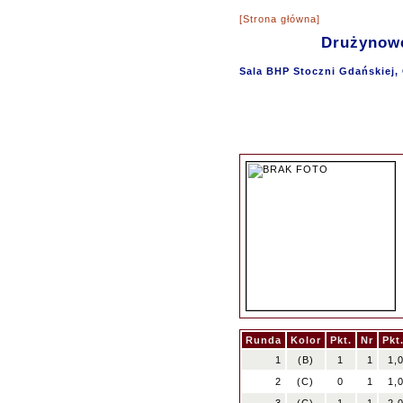
[Strona główna]
Drużynowe
Sala BHP Stoczni Gdańskiej, 
Runda
Kolor
Pkt.
Nr
Pkt
1
(B)
1
1
1,
2
(C)
0
1
1,