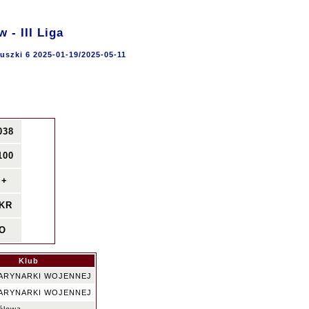
- III Liga
uszki 6 2025-01-19/2025-05-11
038
100
++
KR
O
Klub
ARYNARKI WOJENNEJ
ARYNARKI WOJENNEJ