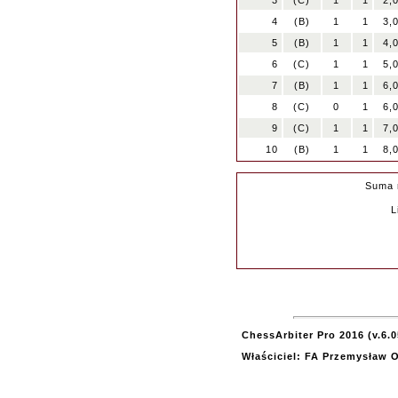
3
(C)
1
1
2,
4
(B)
1
1
3,
5
(B)
1
1
4,
6
(C)
1
1
5,
7
(B)
1
1
6,
8
(C)
0
1
6,
9
(C)
1
1
7,
10
(B)
1
1
8,
Suma 
L
ChessArbiter Pro 2016 (v.6.0
Właściciel: FA Przemysław 