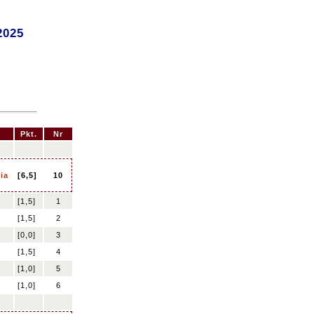
2025
Pkt.
Nr
ia
[6,5]
10
[1,5]
1
[1,5]
2
[0,0]
3
[1,5]
4
[1,0]
5
[1,0]
6