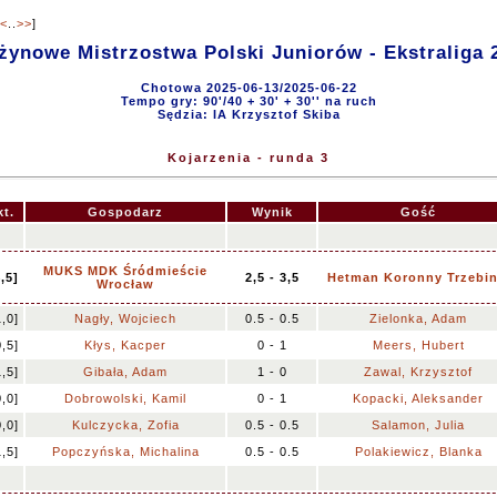
<
..
>>
]
żynowe Mistrzostwa Polski Juniorów - Ekstraliga 
Chotowa 2025-06-13/2025-06-22
Tempo gry: 90'/40 + 30' + 30'' na ruch
Sędzia: IA Krzysztof Skiba
Kojarzenia - runda 3
kt.
Gospodarz
Wynik
Gość
MUKS MDK Śródmieście
4,5]
2,5 - 3,5
Hetman Koronny Trzebin
Wrocław
1,0]
Nagły, Wojciech
0.5 - 0.5
Zielonka, Adam
0,5]
Kłys, Kacper
0 - 1
Meers, Hubert
1,5]
Gibała, Adam
1 - 0
Zawal, Krzysztof
0,0]
Dobrowolski, Kamil
0 - 1
Kopacki, Aleksander
0,0]
Kulczycka, Zofia
0.5 - 0.5
Salamon, Julia
1,5]
Popczyńska, Michalina
0.5 - 0.5
Polakiewicz, Blanka