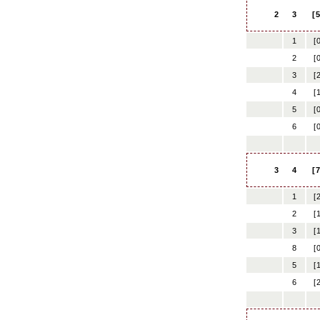
2
3
[
1
[
2
[
3
[
4
[
5
[
6
[
3
4
[
1
[
2
[
3
[
8
[
5
[
6
[