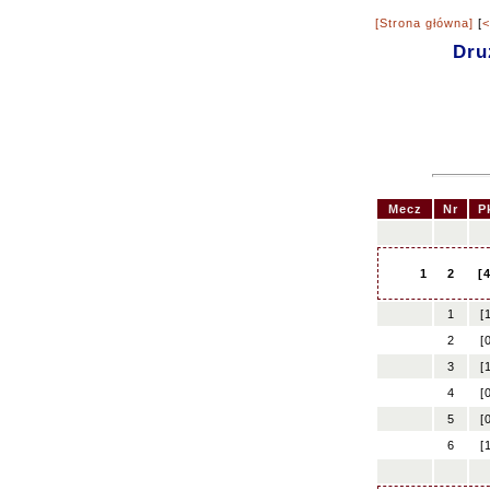
[Strona główna]
[
<
Dru
Mecz
Nr
P
1
2
[
1
[
2
[
3
[
4
[
5
[
6
[