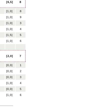
[6,5]
8
[1,0]
8
[1,0]
9
[1,0]
3
[1,0]
4
[1,5]
5
[1,0]
6
[2,0]
7
[0,0]
1
[0,0]
2
[0,0]
3
[1,0]
4
[0,0]
5
[1,0]
6