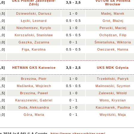
UKS Pionier Jastrzębie-
VOTUM SA Polonia
7,0]
3,5 - 2,5
Zdrój
Wrocław
0,5]
Dziewoński, Dariusz
1 - 0
Madej, Marek
1,0]
Łęcki, Leonard
0.5 - 0.5
Grot, Błażej
1,5]
Niezhentsev, Kyrylo
1 - 0
Perucki, Maciej
1,0]
Korszański, Stanisław
0.5 - 0.5
Ochędzan, Filip
0,0]
Gaszka, Zuzanna
0 - 1
Śmietańska, Wiktoria
1,0]
Figa, Karolina
0.5 - 0.5
Owczarek, Hanna
6,5]
HETMAN GKS Katowice
3,5 - 2,5
UKS MDK Gdynia
1,0]
Brzezina, Piotr
1 - 0
Trzebiński, Patryk
1,5]
Maślanka, Wojciech
0.5 - 0.5
Malinowski, Szymon
1,5]
Brzezina, Paweł
1 - 0
Zalewski, Witold
1,0]
Karaszewski, Gabriel
0 - 1
Wons, Krystian
0,5]
Duda, Aleksandra
1 - 0
Kaczmarek, Paulina
0,0]
Góra, Maria
0 - 1
Woytitzki, Maja
o 2016 (v.6.04) © A.Curyło
http://www.chessarbiter.com/