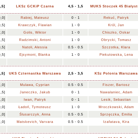
5,5]
LKSz GCKiP Czarna
4,5 - 1,5
MUKS Stoczek 45 Białyst
0,0]
Rabiej, Mateusz
0 - 1
Rekuć, Patryk
0,5]
Krawczyk, Flawian
1 - 0
Król, Jan
2,0]
Golis, Wiktor
1 - 0
Chiszko, Oskar
1,5]
Radzimski, Antoni
1 - 0
Obrycki, Tomasz
0,5]
Natoli, Alessia
0.5 - 0.5
Szczotka, Klara
0,5]
Ejsymont, Blanka
1 - 0
Piekutowska, Lena
7,5]
UKS Czternastka Warszawa
2,5 - 3,5
KSz Polonia Warszawa
2,0]
Mulawa, Cyprian
0.5 - 0.5
Fiszer, Bartosz
1,5]
Janeczko, Jakub
0 - 1
Nawalaniec, Adam
1,0]
Iwan, Patryk
0 - 1
Lesik, Sebastian
0,0]
Ładoń, Tymoteusz
1 - 0
Mroczkowski, Adam
1,0]
Ślusarczyk, Anna
0.5 - 0.5
Sprzęczka, Emilia
2,0]
Matskevich, Varvara
0.5 - 0.5
Izafatava, Kira