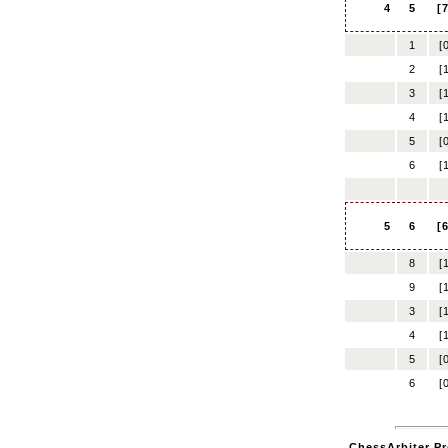
4
5
[
1
[
2
[
3
[
4
[
5
[
6
[
5
6
[
8
[
9
[
3
[
4
[
5
[
6
[
ChessArbiter Pr