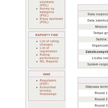
uzyskany
(POL)
Normy na
kategorie
Data rozpocz
(POL)
Klasy sportowe
Data zakończ
(POL)
Miejsce:
Tempo gr
RAPORTY FIDE
Sędzia:
List of rating
changes
Organizato
List of
registration
Zakończonych
Rating
performance
Liczba run
IRL Reports
System rozgr
INNE
Regulamin
(PDF)
Odprawa techn
Komunikat
turnieju
Round 1
finałowego
Round 2
Round 3