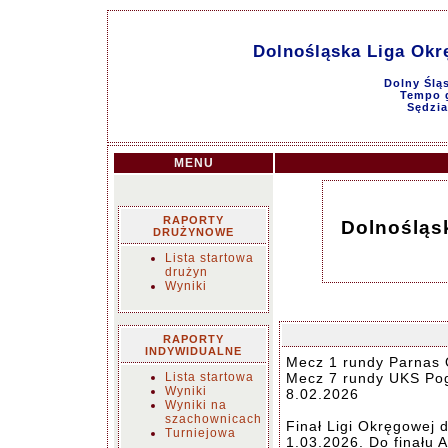
Dolnośląska Liga Ok
Dolny Ślą
Tempo g
Sędzia
MENU
RAPORTY
Dolnośląs
DRUŻYNOWE
Lista startowa
drużyn
Wyniki
RAPORTY
INDYWIDUALNE
Mecz 1 rundy Parnas O
Lista startowa
Mecz 7 rundy UKS Pog
Wyniki
8.02.2026
Wyniki na
szachownicach
Finał Ligi Okręgowej 
Turniejowa
1.03.2026. Do finału 