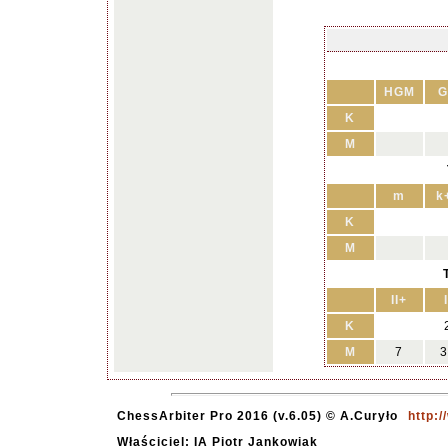
HGM
G
K
M
m
k
K
M
II+
I
K
M
7
3
ChessArbiter Pro 2016 (v.6.05) © A.Curyło
http:
Właściciel: IA Piotr Jankowiak