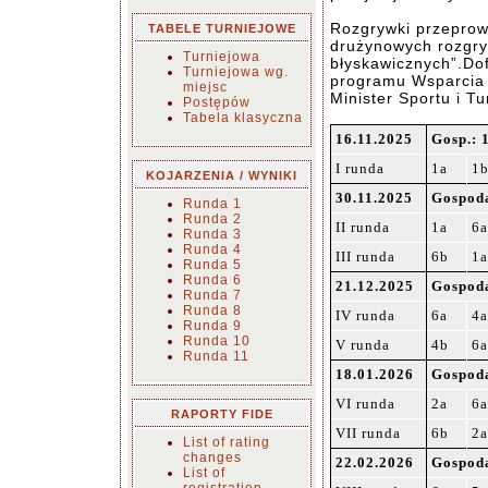
Rozgrywki przeprow
TABELE TURNIEJOWE
drużynowych rozgry
Turniejowa
błyskawicznych”.Do
Turniejowa wg.
programu Wsparcia 
miejsc
Minister Sportu i Tu
Postępów
Tabela klasyczna
16.11.2025
Gosp.: 
I runda
1a
1
KOJARZENIA / WYNIKI
30.11.2025
Gospoda
Runda 1
Runda 2
II runda
1a
6a
Runda 3
Runda 4
III runda
6b
1a
Runda 5
Runda 6
21.12.2025
Gospoda
Runda 7
Runda 8
IV runda
6a
4a
Runda 9
Runda 10
V runda
4b
6a
Runda 11
18.01.2026
Gospoda
VI runda
2a
6a
RAPORTY FIDE
VII runda
6b
2a
List of rating
changes
22.02.2026
Gospoda
List of