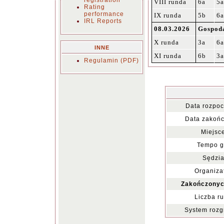
registration
VIII runda
6a
5a
Rating
performance
IX runda
5b
6a
IRL Reports
08.03.2026
Gospoda
X runda
3a
6a
INNE
XI runda
6b
3a
Regulamin (PDF)
Data rozpoc
Data zakońc
Miejsc
Tempo g
Sędzia
Organiza
Zakończonyc
Liczba r
System rozg