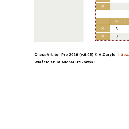
M
II+
K
3
M
8
ChessArbiter Pro 2016 (v.6.05) © A.Curyło
http:
Właściciel: IA Michał Dzikowski