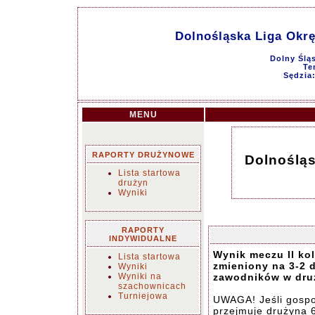
Dolnośląska Liga Okr
Dolny Ślą
Te
Sędzia
MENU
RAPORTY DRUŻYNOWE
Dolnoślą
Lista startowa
drużyn
Wyniki
RAPORTY
INDYWIDUALNE
Wynik meczu II kol
Lista startowa
zmieniony na 3-2 
Wyniki
Wyniki na
zawodników w dru
szachownicach
Turniejowa
UWAGA! Jeśli gospo
przejmuje drużyna 