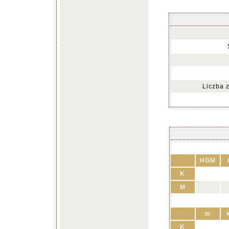
Liczba 
HGM
K
M
m
K