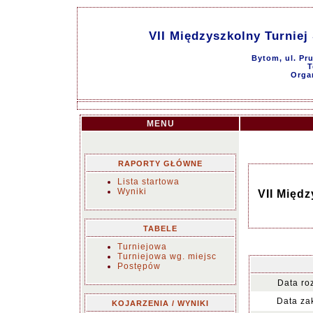
VII Międzyszkolny Turniej
Bytom, ul. Pr
T
Orga
MENU
RAPORTY GŁÓWNE
Lista startowa
Wyniki
VII Międ
TABELE
Turniejowa
Turniejowa wg. miejsc
Postępów
Data ro
Data za
KOJARZENIA / WYNIKI