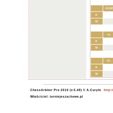
HGM
K
M
m
K
M
II+
K
M
ChessArbiter Pro 2010 (v.5.49) © A.Curyło
http:
Właściciel: turniejeszachowe.pl