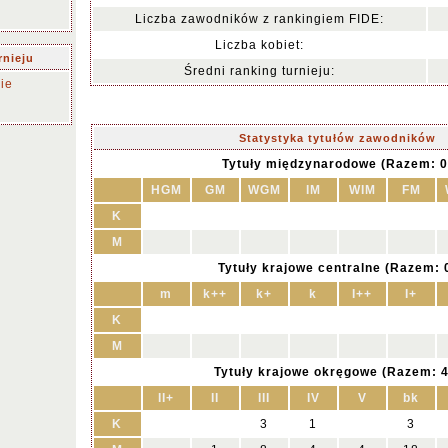
Liczba zawodników z rankingiem FIDE:
Liczba kobiet:
rnieju
Średni ranking turnieju:
ie
Statystyka tytułów zawodników
Tytuły międzynarodowe (Razem: 0
HGM
GM
WGM
IM
WIM
FM
K
M
Tytuły krajowe centralne (Razem: 
m
k++
k+
k
I++
I+
K
M
Tytuły krajowe okręgowe (Razem: 4
II+
II
III
IV
V
bk
K
3
1
3