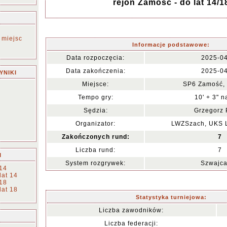
rejon Zamość - do lat 14/1
 miejsc
Informacje podstawowe:
Data rozpoczęcia:
2025-0
Data zakończenia:
2025-0
YNIKI
Miejsce:
SP6 Zamość, u
Tempo gry:
10' + 3" n
Sędzia:
Grzegorz
Organizator:
LWZSzach, UKS 
Zakończonych rund:
7
Liczba rund:
7
I
System rozgrywek:
Szwajca
 14
lat 14
 18
lat 18
Statystyka turniejowa:
Liczba zawodników:
Liczba federacji: