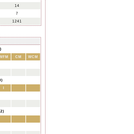
14
7
1241
)
WFM
CM
WCM
0)
I
2)