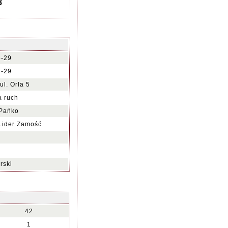
8
4-29
4-29
l. Orla 5
a ruch
 Pańko
Lider Zamość
rski
42
1