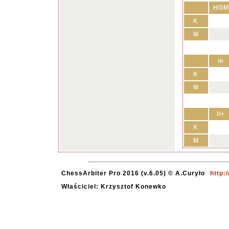
HGM
K
M
m
K
M
II+
K
M
ChessArbiter Pro 2016 (v.6.05) © A.Curyło
http:
Właściciel: Krzysztof Konewko