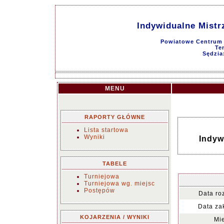
Indywidualne Mist
Powiatowe Centrum 
Te
Sędzia
MENU
RAPORTY GŁÓWNE
Lista startowa
Wyniki
Indyw
TABELE
Turniejowa
Turniejowa wg. miejsc
Postępów
Data ro
Data za
KOJARZENIA / WYNIKI
Mie