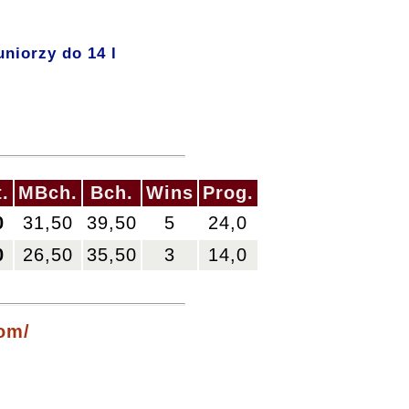
niorzy do 14 l
.
MBch.
Bch.
Wins
Prog.
0
31,50
39,50
5
24,0
0
26,50
35,50
3
14,0
om/