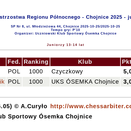
strzostwa Regionu Północnego - Chojnice 2025 - ju
SP Nr 8, ul. Młodzieżowa 44, Chojnice 2025-10-25/2025-10-25
Tempo gry: P'10
Organizer: Uczniowski Klub Sportowy Ósemka Chojnice
Juniorzy 13-14 lat
ę
Fed.
Ranking
Klub
Pkt
POL
1000
Czyczkowy
5,
ik
POL
1000
UKS ÓSEMKA Chojnice
3,
6.05) © A.Curyło
http://www.chessarbiter.c
lub Sportowy Ósemka Chojnice