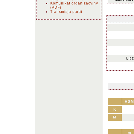
Komunikat organizacyjny
(PDF)
Transmisja partii
Lic
HGM
K
M
m