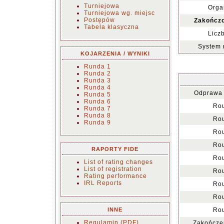
Turniejowa
Orga
Turniejowa wg. miejsc
Postępów
Zakończo
Tabela klasyczna
Licz
System 
KOJARZENIA / WYNIKI
Runda 1
Runda 2
Runda 3
Runda 4
Odprawa 
Runda 5
Runda 6
Rou
Runda 7
Runda 8
Rou
Runda 9
Rou
Rou
RAPORTY FIDE
Rou
List of rating changes
List of registration
Rou
Rating performance
IRL Reports
Rou
Rou
INNE
Rou
Regulamin (PDF)
Zakończen