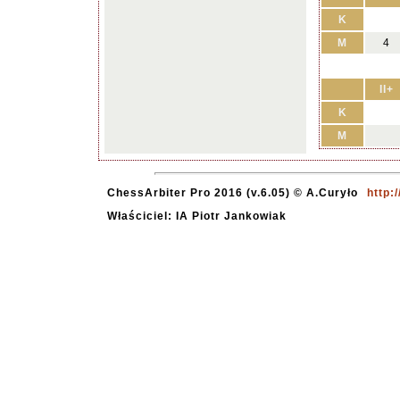
K
M
4
II+
K
M
ChessArbiter Pro 2016 (v.6.05) © A.Curyło
http:
Właściciel: IA Piotr Jankowiak