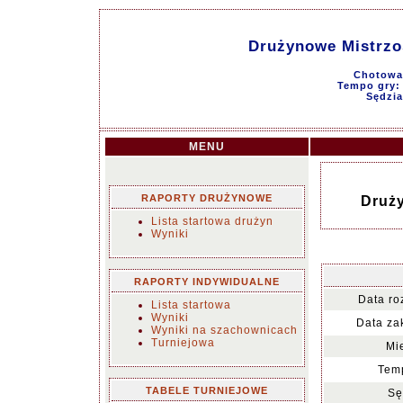
Drużynowe Mistrzos
Chotowa 
Tempo gry: 9
Sędzia
MENU
RAPORTY DRUŻYNOWE
Druży
Lista startowa drużyn
Wyniki
RAPORTY INDYWIDUALNE
Data ro
Lista startowa
Wyniki
Data za
Wyniki na szachownicach
Turniejowa
Mi
Temp
TABELE TURNIEJOWE
Sę