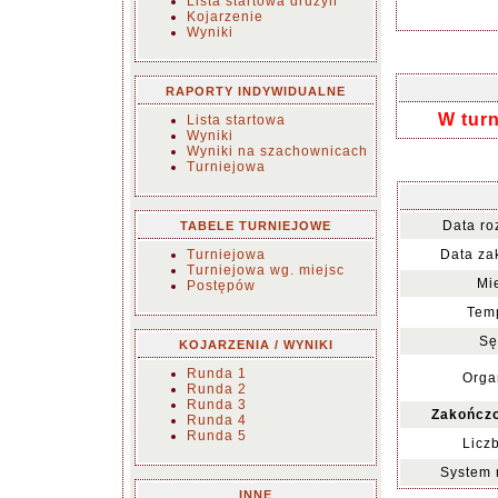
Lista startowa drużyn
Kojarzenie
Wyniki
RAPORTY INDYWIDUALNE
W turn
Lista startowa
Wyniki
Wyniki na szachownicach
Turniejowa
Data ro
TABELE TURNIEJOWE
Turniejowa
Data za
Turniejowa wg. miejsc
Mi
Postępów
Temp
Sę
KOJARZENIA / WYNIKI
Runda 1
Orga
Runda 2
Runda 3
Zakończo
Runda 4
Runda 5
Licz
System 
INNE