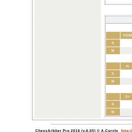
HGM
K
M
m
K
M
II+
K
M
ChessArbiter Pro 2016 (v.6.05) © A.Curyło
http: