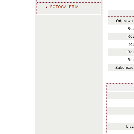
FOTOGALERIA
Odprawa 
Rou
Rou
Rou
Rou
Rou
Zakończen
Lic