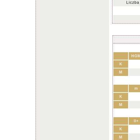
Liczba
HG
K
M
m
K
M
II+
K
M