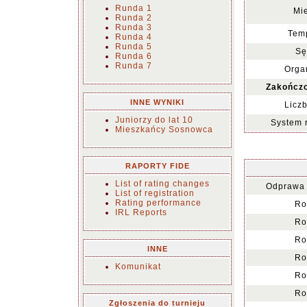
Runda 1
Mie
Runda 2
Runda 3
Temp
Runda 4
Runda 5
Sę
Runda 6
Runda 7
Organ
Zakończo
INNE WYNIKI
Liczb
Juniorzy do lat 10
System 
Mieszkańcy Sosnowca
RAPORTY FIDE
List of rating changes
Odprawa 
List of registration
Rating performance
Ro
IRL Reports
Ro
Ro
INNE
Ro
Komunikat
Ro
Ro
Zgłoszenia do turnieju