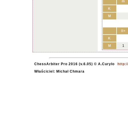
m
K
M
II+
K
M
1
ChessArbiter Pro 2016 (v.6.05) © A.Curyło
http:
Właściciel: Michał Chmara