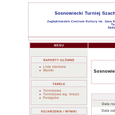
Sosnowiecki Turniej Szach
Zagłębiowskie Centrum Kultury im. Jana K
Te
Sędz
MENU
RAPORTY GŁÓWNE
Lista startowa
Wyniki
Sosnowiec
TABELE
Turniejowa
Turniejowa wg. miejsc
Postępów
Data ro
Data za
KOJARZENIA / WYNIKI