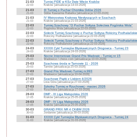
21-03
Turniej FIDE w KSz Dwie Wieże Kraków
22-03
Kraków [aktualizacja:14-03-2026]
21-03
III Turniej o Puchar Chomika Gdów 2026
21-03
Gdów Kawiarnia Rabatka [aktualizacja:12-03-2026]
21-03
IV Mistrzostwa Krakowa Niesłyszących w Szachach
21-03
Kraków [aktualizacja:21-03-2026]
22-03
Turniej Szachowy "O Puchar Sołtysa Sołectwa Pogórska Wola"
22-03
Pogórska Wola [aktualizacja:22-03-2026]
22-03
Sołecki Turniej Szachowy o Puchar Sołtysa Rokiciny Podhalański
22-03
Rokiciny Podhalańskie [aktualizacja:22-03-2026]
22-03
Sołecki Turniej Szachowy o Puchar Sołtysa Rokiciny Podhalański
22-03
Rokiciny Podhalańskie [aktualizacja:22-03-2026]
24-03
XXXIII Cykl Turniejów Błyskawicznych Drogowca - Turniej 23
24-03
Kraków [aktualizacja:24-03-2026]
25-03
Nocne Internetowe Grand Prix Wadowic - Turniej nr 15
25-03
Wadowice / chess.com [aktualizacja:10-03-2026]
25-03
Szachowa środa w Tarnowie 11 - 2026
25-03
Tarnów [aktualizacja:25-03-2026]
27-03
Grand Prix Wadowic-Turniej nr.993
27-03
Wadowice [aktualizacja:10-04-2026]
27-03
Szachowe Piątki z Liskiem 4/2026
27-03
Lisia Góra [aktualizacja:27-03-2026]
27-03
Szkolny Turniej w Rzuchowej - marzec 2026
27-03
Rzuchowa [aktualizacja:27-03-2026]
28-03
DMP - III Liga Małopolska 2026
17-05
Kraków [aktualizacja:25-05-2026]
28-03
DMP - IV Liga Małopolska 2026
17-05
Kraków [aktualizacja:25-05-2026]
30-03
GRAND PRIX NR 4 CKiBM 2026
30-03
Jordanów [aktualizacja:30-03-2026]
31-03
XXXIII Cykl Turniejów Błyskawicznych Drogowca - Turniej 24
31-03
Kraków [aktualizacja:31-03-2026]