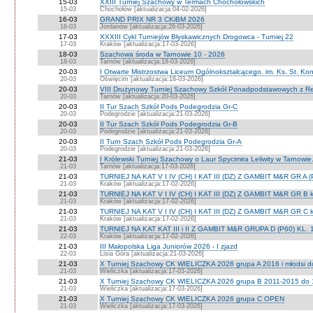
15-03
XXIII Turniej Szachowy w Termach Chochołowskich
15-03
Chochołów [aktualizacja:04-02-2026]
16-03
GRAND PRIX NR 3 CKiBM 2026
16-03
Jordanów [aktualizacja:26-03-2026]
17-03
XXXIII Cykl Turniejów Błyskawicznych Drogowca - Turniej 22
17-03
Kraków [aktualizacja:17-03-2026]
18-03
Szachowa środa w Tarnowie 10 - 2026
18-03
Tarnów [aktualizacja:18-03-2026]
20-03
I Otwarte Mistrzostwa Liceum Ogólnokształcącego. im. Ks. St. Ko
20-03
Oświęcim [aktualizacja:16-03-2026]
20-03
VIII Drużynowy Turniej Szachowy Szkół Ponadpodstawowych z R
20-03
Tarnów [aktualizacja:20-03-2026]
20-03
II Tur Szach Szkół Pods Podegrodzia Gr-C
20-03
Podegrodzie [aktualizacja:21-03-2026]
20-03
II Tur Szach Szkół Pods Podegrodzia Gr-B
20-03
Podegrodzie [aktualizacja:21-03-2026]
20-03
II Turn Szach Szkół Pods Podegrodzia Gr-A
20-03
Podegrodzie [aktualizacja:21-03-2026]
21-03
I Królewski Turniej Szachowy o Laur Spycimira Leliwity w Tarnowie.
21-03
Tarnów [aktualizacja:17-03-2026]
21-03
TURNIEJ NA KAT V I IV (CH) I KAT III (DZ) Z GAMBIT M&R GR A
21-03
Kraków [aktualizacja:17-02-2026]
21-03
TURNIEJ NA KAT V I IV (CH) I KAT III (DZ) Z GAMBIT M&R GR B kl
21-03
Kraków [aktualizacja:17-02-2026]
21-03
TURNIEJ NA KAT V I IV (CH) I KAT III (DZ) Z GAMBIT M&R GR C kl
21-03
Kraków [aktualizacja:17-02-2026]
21-03
TURNIEJ NA KAT KAT III i II Z GAMBIT M&R GRUPA D (P60) KL. 
22-03
Kraków [aktualizacja:17-02-2026]
21-03
III Małopolska Liga Juniorów 2026 - I zjazd
22-03
Lisia Góra [aktualizacja:21-03-2026]
21-03
X Turniej Szachowy CK WIELICZKA 2026 grupa A 2016 i młodsi 
21-03
Wieliczka [aktualizacja:17-03-2026]
21-03
X Turniej Szachowy CK WIELICZKA 2026 grupa B 2011-2015 do
21-03
Wieliczka [aktualizacja:17-03-2026]
21-03
X Turniej Szachowy CK WIELICZKA 2026 grupa C OPEN
21-03
Wieliczka [aktualizacja:17-03-2026]