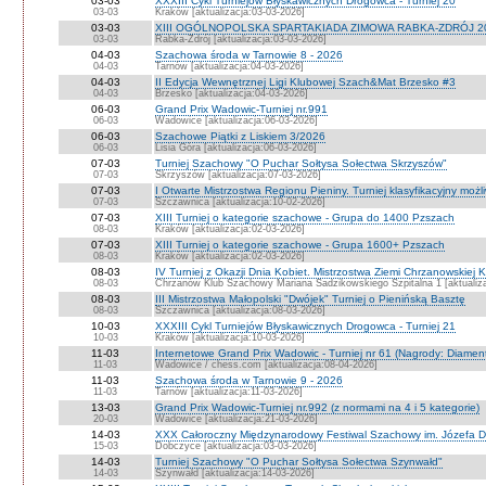
03-03
XXXIII Cykl Turniejów Błyskawicznych Drogowca - Turniej 20
03-03
Kraków [aktualizacja:03-03-2026]
03-03
XIII OGÓLNOPOLSKA SPARTAKIADA ZIMOWA RABKA-ZDRÓJ 2
03-03
Rabka-Zdrój [aktualizacja:03-03-2026]
04-03
Szachowa środa w Tarnowie 8 - 2026
04-03
Tarnów [aktualizacja:04-03-2026]
04-03
II Edycja Wewnętrznej Ligi Klubowej Szach&Mat Brzesko #3
04-03
Brzesko [aktualizacja:04-03-2026]
06-03
Grand Prix Wadowic-Turniej nr.991
06-03
Wadowice [aktualizacja:06-03-2026]
06-03
Szachowe Piątki z Liskiem 3/2026
06-03
Lisia Góra [aktualizacja:06-03-2026]
07-03
Turniej Szachowy "O Puchar Sołtysa Sołectwa Skrzyszów"
07-03
Skrzyszów [aktualizacja:07-03-2026]
07-03
I Otwarte Mistrzostwa Regionu Pieniny. Turniej klasyfikacyjny możl
07-03
Szczawnica [aktualizacja:10-02-2026]
07-03
XIII Turniej o kategorie szachowe - Grupa do 1400 Pzszach
08-03
Kraków [aktualizacja:02-03-2026]
07-03
XIII Turniej o kategorie szachowe - Grupa 1600+ Pzszach
08-03
Kraków [aktualizacja:02-03-2026]
08-03
IV Turniej z Okazji Dnia Kobiet. Mistrzostwa Ziemi Chrzanowskiej K
08-03
Chrzanów Klub Szachowy Mariana Sadzikowskiego Szpitalna 1 [aktualiza
08-03
III Mistrzostwa Małopolski "Dwójek" Turniej o Pienińską Basztę
08-03
Szczawnica [aktualizacja:08-03-2026]
10-03
XXXIII Cykl Turniejów Błyskawicznych Drogowca - Turniej 21
10-03
Kraków [aktualizacja:10-03-2026]
11-03
Internetowe Grand Prix Wadowic - Turniej nr 61 (Nagrody: Diamen
11-03
Wadowice / chess.com [aktualizacja:08-04-2026]
11-03
Szachowa środa w Tarnowie 9 - 2026
11-03
Tarnów [aktualizacja:11-03-2026]
13-03
Grand Prix Wadowic-Turniej nr.992 (z normami na 4 i 5 kategorie)
20-03
Wadowice [aktualizacja:21-03-2026]
14-03
XXX Całoroczny Międzynarodowy Festiwal Szachowy im. Józefa D
15-03
Dobczyce [aktualizacja:03-03-2026]
14-03
Turniej Szachowy "O Puchar Sołtysa Sołectwa Szynwałd"
14-03
Szynwałd [aktualizacja:14-03-2026]