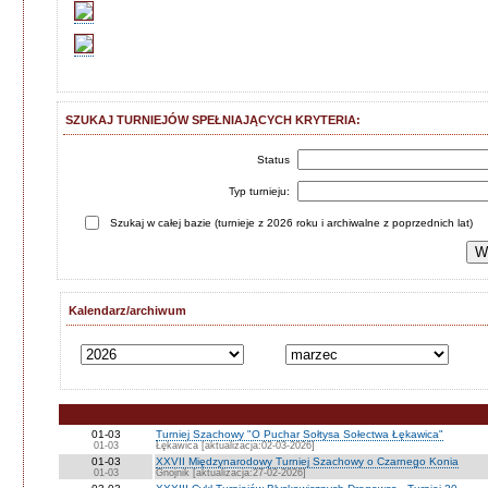
SZUKAJ TURNIEJÓW SPEŁNIAJĄCYCH KRYTERIA:
Status
Typ turnieju:
Szukaj w całej bazie (turnieje z 2026 roku i archiwalne z poprzednich lat)
Kalendarz/archiwum
01-03
Turniej Szachowy "O Puchar Sołtysa Sołectwa Łękawica"
01-03
Łękawica [aktualizacja:02-03-2026]
01-03
XXVII Międzynarodowy Turniej Szachowy o Czarnego Konia
01-03
Gnojnik [aktualizacja:27-02-2026]