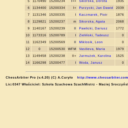
5
1170490
15200234
I++
Sikorska, Dorota
1935
6
1134400
15200334
I+
Purzycki, Jan Dawid
2039
7
1131346
15200335
I
Kaczmarek, Piotr
1876
8
1129821
15200237
m
Sikorska, Agata
2068
9
1140167
15200239
II
Pawlicki, Dariusz
1772
10
1173316
15200789
I
Zieliński, Tadeusz
0
11
1162349
15200569
II
Miklosik, Leon
0
12
0
15200530
WFM
Vasilieva, Maria
1979
13
1149458
15200238
II+
Jarmużek, Karolina
1525
14
1166298
15200477
I
Woda, Janusz
0
ChessArbiter Pro (v.4.20) (C) A.Curyło
http://www.chessarbiter.com
Lic:0347 Właściciel: Szkoła Szachowa SzachMistrz - Maciej Sroczyńs