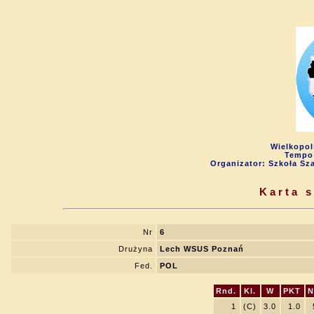
Wielkopol
Tempo 
Organizator: Szkoła Sz
Karta 
Nr
6
Drużyna
Lech WSUS Poznań
Fed.
POL
Rnd.
Kl.
W
PKT
N
1
(C)
3.0
1.0