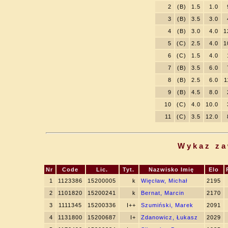
2
(B)
1.5
1.0
3
(B)
3.5
3.0
4
(B)
3.0
4.0
1
5
(C)
2.5
4.0
1
6
(C)
1.5
4.0
7
(B)
3.5
6.0
8
(B)
2.5
6.0
1
9
(B)
4.5
8.0
10
(C)
4.0
10.0
11
(C)
3.5
12.0
Wykaz za
Nr
Code
Lic.
Tyt.
Nazwisko Imię
Elo
1
1123386
15200005
k
Więcław, Michał
2195
2
1101820
15200241
k
Bernat, Marcin
2170
3
1111345
15200336
I++
Szumiński, Marek
2091
4
1131800
15200687
I+
Zdanowicz, Łukasz
2029