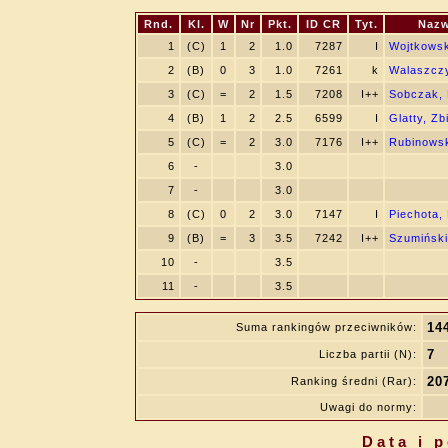
Rnd.
Kl.
W
Nr
Pkt.
ID CR
Tyt.
Nazw
1
(C)
1
2
1.0
7287
I
Wojtkowsk
2
(B)
0
3
1.0
7261
k
Walaszczy
3
(C)
=
2
1.5
7208
I++
Sobczak, 
4
(B)
1
2
2.5
6599
I
Glatty, Zb
5
(C)
=
2
3.0
7176
I++
Rubinowsk
6
-
3.0
7
-
3.0
8
(C)
0
2
3.0
7147
I
Piechota,
9
(B)
=
3
3.5
7242
I++
Szumiński
10
-
3.5
11
-
3.5
14
Suma rankingów przeciwników:
7
Liczba partii (N):
20
Ranking średni (Rar):
Uwagi do normy:
Data i 