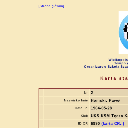
[Strona główna]
Wielkopols
Tempo g
Organizator: Szkoła Sza
Karta st
2
Nr
Homski, Paweł
Nazwisko Imię
1964-05-28
Data ur.
UKS KSM Tęcza K
Klub
6990
(karta CR..)
ID CR