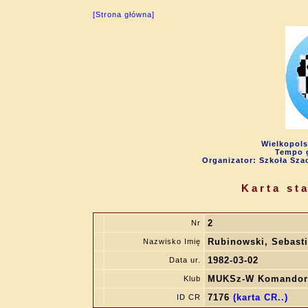
[Strona główna]
Wielkopols
Tempo g
Organizator: Szkoła Sza
Karta st
2
Nr
Rubinowski, Sebast
Nazwisko Imię
1982-03-02
Data ur.
MUKSz-W Komandor
Klub
7176
(karta CR..)
ID CR