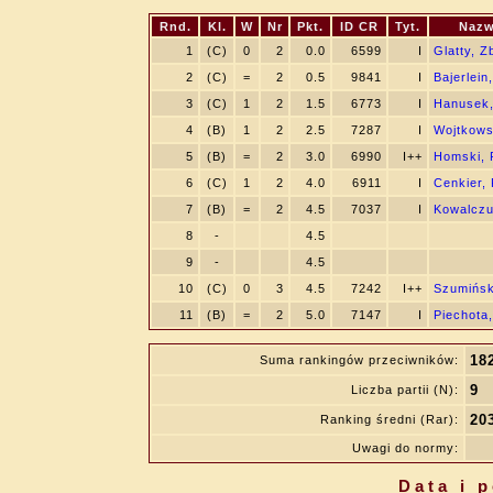
Rnd.
Kl.
W
Nr
Pkt.
ID CR
Tyt.
Nazw
1
(C)
0
2
0.0
6599
I
Glatty, Z
2
(C)
=
2
0.5
9841
I
Bajerlein
3
(C)
1
2
1.5
6773
I
Hanusek,
4
(B)
1
2
2.5
7287
I
Wojtkows
5
(B)
=
2
3.0
6990
I++
Homski, 
6
(C)
1
2
4.0
6911
I
Cenkier,
7
(B)
=
2
4.5
7037
I
Kowalczu
8
-
4.5
9
-
4.5
10
(C)
0
3
4.5
7242
I++
Szumińsk
11
(B)
=
2
5.0
7147
I
Piechota
18
Suma rankingów przeciwników:
9
Liczba partii (N):
20
Ranking średni (Rar):
Uwagi do normy:
Data i 