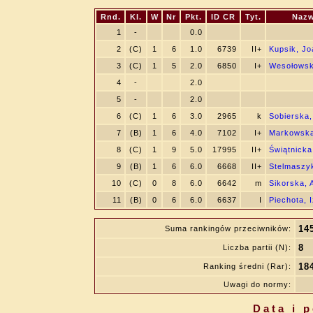
Rnd.
Kl.
W
Nr
Pkt.
ID CR
Tyt.
Nazw
1
-
0.0
2
(C)
1
6
1.0
6739
II+
Kupsik, J
3
(C)
1
5
2.0
6850
I+
Wesołowsk
4
-
2.0
5
-
2.0
6
(C)
1
6
3.0
2965
k
Sobierska,
7
(B)
1
6
4.0
7102
I+
Markowska
8
(C)
1
9
5.0
17995
II+
Świątnicka
9
(B)
1
6
6.0
6668
II+
Stelmaszyk
10
(C)
0
8
6.0
6642
m
Sikorska, 
11
(B)
0
6
6.0
6637
I
Piechota, 
14
Suma rankingów przeciwników:
8
Liczba partii (N):
18
Ranking średni (Rar):
Uwagi do normy:
Data i 