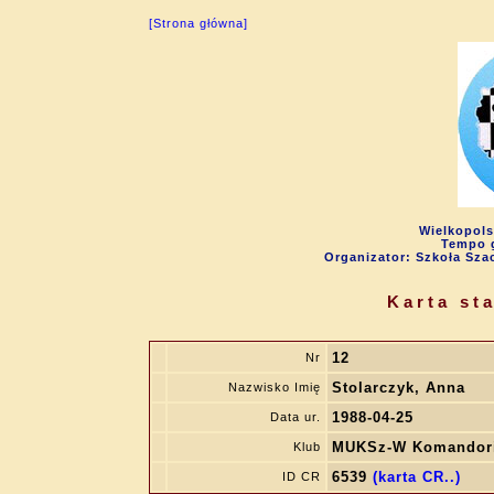
[Strona główna]
Wielkopols
Tempo g
Organizator: Szkoła Sza
Karta st
12
Nr
Stolarczyk, Anna
Nazwisko Imię
1988-04-25
Data ur.
MUKSz-W Komandor
Klub
6539
(karta CR..)
ID CR