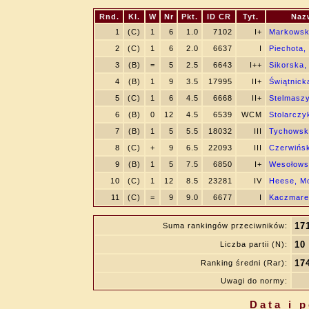
Rnd.
Kl.
W
Nr
Pkt.
ID CR
Tyt.
Naz
1
(C)
1
6
1.0
7102
I+
Markowsk
2
(C)
1
6
2.0
6637
I
Piechota,
3
(B)
=
5
2.5
6643
I++
Sikorska,
4
(B)
1
9
3.5
17995
II+
Świątnick
5
(C)
1
6
4.5
6668
II+
Stelmaszy
6
(B)
0
12
4.5
6539
WCM
Stolarczy
7
(B)
1
5
5.5
18032
III
Tychowsk
8
(C)
+
9
6.5
22093
III
Czerwińs
9
(B)
1
5
7.5
6850
I+
Wesołows
10
(C)
1
12
8.5
23281
IV
Heese, M
11
(C)
=
9
9.0
6677
I
Kaczmarek
17
Suma rankingów przeciwników:
10
Liczba partii (N):
17
Ranking średni (Rar):
Uwagi do normy:
Data i 