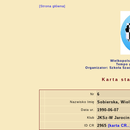
[Strona główna]
Wielkopols
Tempo g
Organizator: Szkoła Sza
Karta st
6
Nr
Sobierska, Wiol
Nazwisko Imię
1990-06-07
Data ur.
JKSz-W Jarocin
Klub
2965
(karta CR..
ID CR