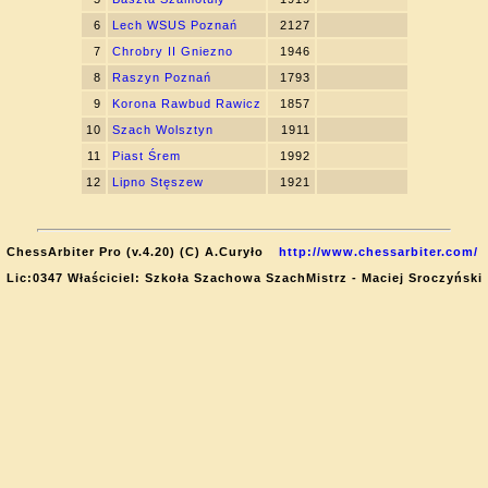
6
Lech WSUS Poznań
2127
7
Chrobry II Gniezno
1946
8
Raszyn Poznań
1793
9
Korona Rawbud Rawicz
1857
10
Szach Wolsztyn
1911
11
Piast Śrem
1992
12
Lipno Stęszew
1921
ChessArbiter Pro (v.4.20) (C) A.Curyło
http://www.chessarbiter.com/
Lic:0347 Właściciel: Szkoła Szachowa SzachMistrz - Maciej Sroczyński