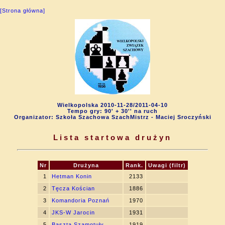
[Strona główna]
Wielkopolska 2010-11-28/2011-04-10
Tempo gry: 90' + 30'' na ruch
Organizator: Szkoła Szachowa SzachMistrz - Maciej Sroczyński
Lista startowa drużyn
Nr
Drużyna
Rank.
Uwagi (filtr)
1
Hetman Konin
2133
2
Tęcza Kościan
1886
3
Komandoria Poznań
1970
4
JKS-W Jarocin
1931
5
Baszta Szamotuły
1919