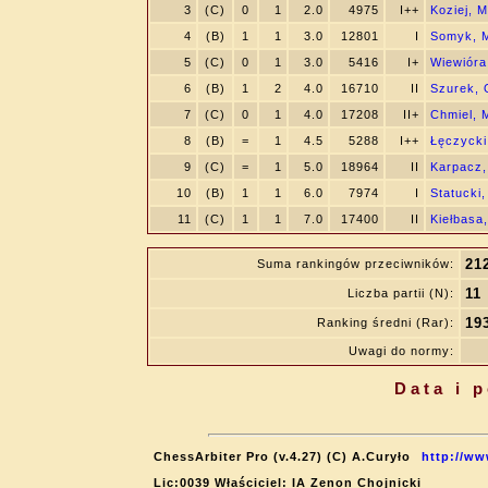
3
(C)
0
1
2.0
4975
I++
Koziej, M
4
(B)
1
1
3.0
12801
I
Somyk, M
5
(C)
0
1
3.0
5416
I+
Wiewióra
6
(B)
1
2
4.0
16710
II
Szurek, 
7
(C)
0
1
4.0
17208
II+
Chmiel, 
8
(B)
=
1
4.5
5288
I++
Łęczycki
9
(C)
=
1
5.0
18964
II
Karpacz,
10
(B)
1
1
6.0
7974
I
Statucki,
11
(C)
1
1
7.0
17400
II
Kiełbasa,
21
Suma rankingów przeciwników:
11
Liczba partii (N):
19
Ranking średni (Rar):
Uwagi do normy:
Data i 
ChessArbiter Pro (v.4.27) (C) A.Curyło
http://ww
Lic:0039 Właściciel: IA Zenon Chojnicki