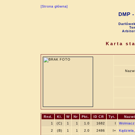
[Strona główna]
DMP - 
Darłówek
Tem
Arbite
Karta st
Nazwi
Rnd.
Kl.
W
Nr
Pkt.
ID CR
Tyt.
Nazwi
1
(C)
1
1
1.0
1682
I
Wolniacz
2
(B)
1
1
2.0
2486
I+
Kądziela