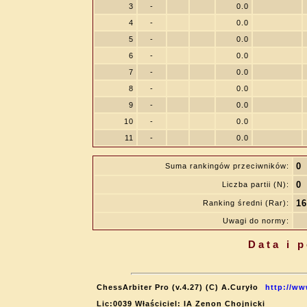
3
-
0.0
4
-
0.0
5
-
0.0
6
-
0.0
7
-
0.0
8
-
0.0
9
-
0.0
10
-
0.0
11
-
0.0
0
Suma rankingów przeciwników:
0
Liczba partii (N):
16
Ranking średni (Rar):
Uwagi do normy:
Data i 
ChessArbiter Pro (v.4.27) (C) A.Curyło
http://ww
Lic:0039 Właściciel: IA Zenon Chojnicki