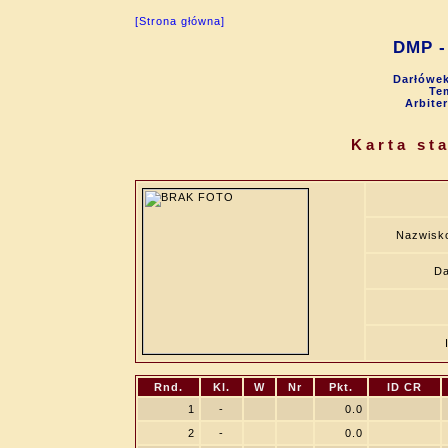
[Strona główna]
DMP - 
Darłówek
Tem
Arbite
Karta st
Nazwisko
Da
Rnd.
Kl.
W
Nr
Pkt.
ID CR
1
-
0.0
2
-
0.0