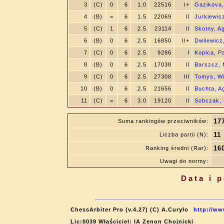
3
(C)
0
6
1.0
22516
I+
Gazikova,
4
(B)
=
6
1.5
22069
II
Jurkiewic
5
(C)
1
6
2.5
23114
II
Skotny, A
6
(B)
0
6
2.5
16850
II+
Dwilewicz
7
(C)
0
6
2.5
9286
I
Kopica, P
8
(B)
0
6
2.5
17038
II
Barszcz, 
9
(C)
0
6
2.5
27308
III
Tomys, Wi
10
(B)
0
6
2.5
21656
II
Buchta, A
11
(C)
=
6
3.0
19120
II
Sobczak, 
17
Suma rankingów przeciwników:
11
Liczba partii (N):
16
Ranking średni (Rar):
Uwagi do normy:
Data i 
ChessArbiter Pro (v.4.27) (C) A.Curyło
http://ww
Lic:0039 Właściciel: IA Zenon Chojnicki