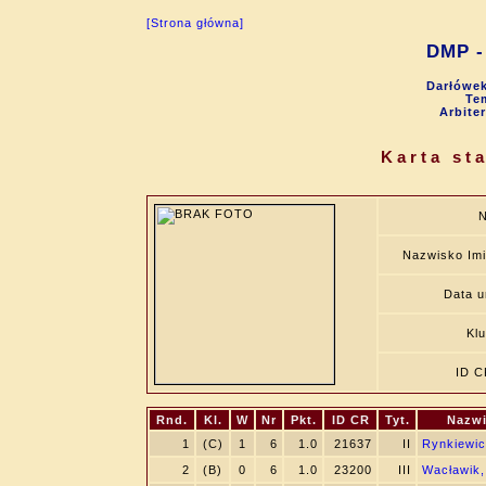
[Strona główna]
DMP - 
Darłówek
Tem
Arbite
Karta st
N
Nazwisko Im
Data u
Kl
ID C
Rnd.
Kl.
W
Nr
Pkt.
ID CR
Tyt.
Nazwi
1
(C)
1
6
1.0
21637
II
Rynkiewic
2
(B)
0
6
1.0
23200
III
Wacławik,