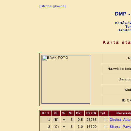
[Strona główna]
DMP - 
Darłówek
Tem
Arbite
Karta st
N
Nazwisko Imi
Data ur
Klu
ID C
Rnd.
Kl.
W
Nr
Pkt.
ID CR
Tyt.
Nazwisk
1
(B)
=
3
0.5
23235
II
Choina, Ada
2
(C)
=
3
1.0
16700
II
Sikora, Pawe