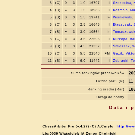
3
(C)
0
3
1.0
16707
II
Szczecina, 
4
(B)
=
3
1.5
18986
II
Kosmala, Ma
5
(B)
0
3
1.5
19741
II+
Wiśniewski, 
6
(C)
1
3
2.5
16645
III
Błaszczak, 
7
(B)
=
3
3.0
10564
I+
Tomaszewsk
8
(C)
=
3
3.5
22696
II
Kurzępa, Bar
9
(B)
1
3
4.5
21337
I
Śmieszek, W
10
(C)
1
3
5.5
22548
FM
Gazik, Vikto
11
(B)
=
3
6.0
11442
II
Żebracki, T
20
Suma rankingów przeciwników:
11
Liczba partii (N):
18
Ranking średni (Rar):
Uwagi do normy:
Data i 
ChessArbiter Pro (v.4.27) (C) A.Curyło
http://ww
Lic:0039 Właściciel: IA Zenon Chojnicki