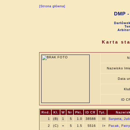
[Strona główna]
DMP - 
Darłówek
Tem
Arbite
Karta st
N
Nazwisko Imi
Data ur
Klu
ID C
Rnd.
Kl.
W
Nr
Pkt.
ID CR
Tyt.
Nazwisk
1
(B)
1
5
1.0
38588
III
Surpeta, Jul
2
(C)
=
5
1.5
5516
I+
Pacak, Patry