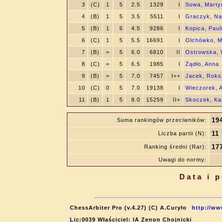
3
(C)
1
5
2.5
1329
I
Sowa, Marty
4
(B)
1
5
3.5
5511
I
Graczyk, Nat
5
(B)
1
6
4.5
9286
I
Kopica, Paul
6
(C)
1
5
5.5
16691
I
Olchówko, M
7
(B)
=
5
6.0
6810
II
Ostrowska, 
8
(C)
=
5
6.5
1985
I
Żądło, Anna
9
(B)
=
5
7.0
7457
I++
Jacek, Roks
10
(C)
0
5
7.0
19138
I
Wieczorek, 
11
(B)
1
5
8.0
15259
II+
Skoczek, Ka
19
Suma rankingów przeciwników:
11
Liczba partii (N):
17
Ranking średni (Rar):
Uwagi do normy:
Data i 
ChessArbiter Pro (v.4.27) (C) A.Curyło
http://ww
Lic:0039 Właściciel: IA Zenon Chojnicki