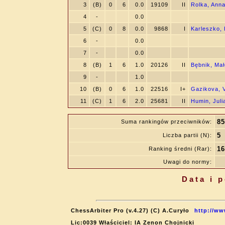
3
(B)
0
6
0.0
19109
II
Rolka, Ann
4
-
0.0
5
(C)
0
8
0.0
9868
I
Karleszko, 
6
-
0.0
7
-
0.0
8
(B)
1
6
1.0
20126
II
Bębnik, Mał
9
-
1.0
10
(B)
0
6
1.0
22516
I+
Gazikova, 
11
(C)
1
6
2.0
25681
II
Humin, Juli
85
Suma rankingów przeciwników:
5
Liczba partii (N):
16
Ranking średni (Rar):
Uwagi do normy:
Data i 
ChessArbiter Pro (v.4.27) (C) A.Curyło
http://ww
Lic:0039 Właściciel: IA Zenon Chojnicki