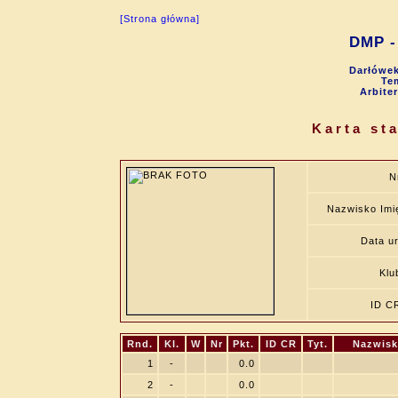
[Strona główna]
DMP - 
Darłówek
Tem
Arbite
Karta st
N
Nazwisko Imi
Data ur
Klu
ID C
Rnd.
Kl.
W
Nr
Pkt.
ID CR
Tyt.
Nazwisk
1
-
0.0
2
-
0.0