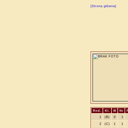
[Strona główna]
Rnd.
Kl.
W
Nr
1
(B)
0
1
2
(C)
1
1