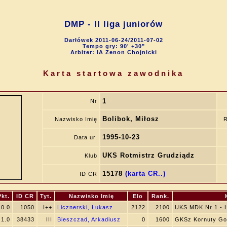
DMP - II liga juniorów
Darłówek 2011-06-24/2011-07-02
Tempo gry: 90' +30"
Arbiter: IA Zenon Chojnicki
Karta startowa zawodnika
1
Nr
Bolibok, Miłosz
Nazwisko Imię
R
1995-10-23
Data ur.
UKS Rotmistrz Grudziądz
Klub
15178
(karta CR..)
ID CR
Pkt.
ID CR
Tyt.
Nazwisko Imię
Elo
Rank.
0.0
1050
I++
Licznerski, Łukasz
2122
2100
UKS MDK Nr 1 - 
1.0
38433
III
Bieszczad, Arkadiusz
0
1600
GKSz Kornuty Gor