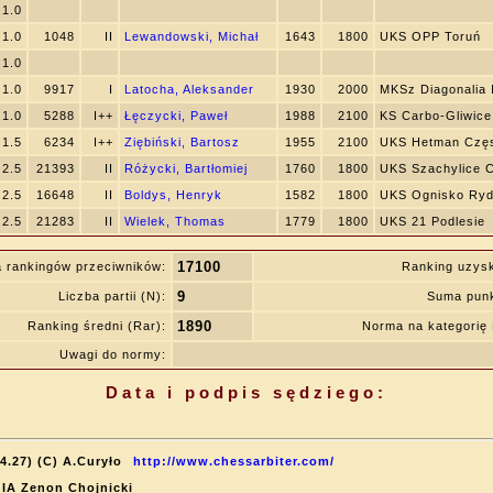
1.0
1.0
1048
II
Lewandowski, Michał
1643
1800
UKS OPP Toruń
1.0
1.0
9917
I
Latocha, Aleksander
1930
2000
MKSz Diagonalia I
1.0
5288
I++
Łęczycki, Paweł
1988
2100
KS Carbo-Gliwice
1.5
6234
I++
Ziębiński, Bartosz
1955
2100
UKS Hetman Czę
2.5
21393
II
Różycki, Bartłomiej
1760
1800
UKS Szachylice C
2.5
16648
II
Boldys, Henryk
1582
1800
UKS Ognisko Ryd
2.5
21283
II
Wielek, Thomas
1779
1800
UKS 21 Podlesie
17100
 rankingów przeciwników:
Ranking uzys
9
Liczba partii (N):
Suma punk
1890
Ranking średni (Rar):
Norma na kategori
Uwagi do normy:
Data i podpis sędziego:
4.27) (C) A.Curyło
http://www.chessarbiter.com/
: IA Zenon Chojnicki