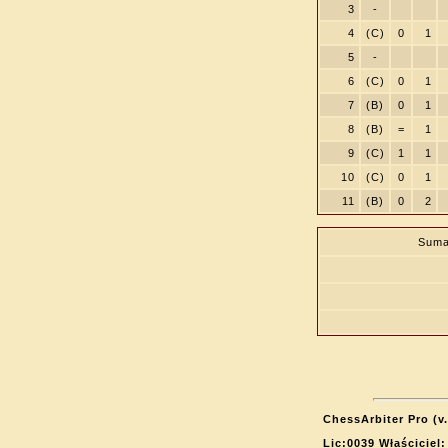
3
-
4
(C)
0
1
5
-
6
(C)
0
1
7
(B)
0
1
8
(B)
=
1
9
(C)
1
1
10
(C)
0
1
11
(B)
0
2
Suma
ChessArbiter Pro (v.
Lic:0039 Właściciel