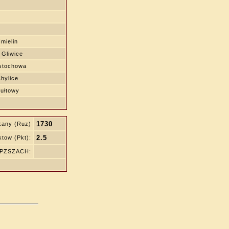
mielin
 Gliwice
stochowa
hylice
ułtowy
1730
kany (Ruz)
2.5
tow (Pkt):
ę PZSZACH: