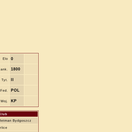
0
Elo
1800
ank.
II
Tyt.
POL
Fed.
KP
Woj.
Klub
Hetman Bydgoszcz
lice