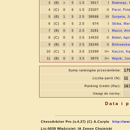
3
(B)
=
5
1.5
3917
I
Białowąs, 
4
(C)
0
6
1.5
23207
II
Parol, Pol
5
(B)
1
5
2.5
38588
III
Surpeta, J
6
(C)
0
5
2.5
674
I
Skiba, Mar
7
(B)
0
5
2.5
3281
I
Mazur, An
8
(C)
0
5
2.5
14533
II
Bebel, Agn
9
(B)
0
5
2.5
18246
II
Binkowska
10
(C)
1
5
3.5
21599
II+
Kaczor, K
11
(B)
0
5
3.5
3875
II+
Wąsik, Ju
17
Suma rankingów przeciwników:
11
Liczba partii (N):
16
Ranking średni (Rar):
Uwagi do normy:
Data i 
ChessArbiter Pro (v.4.27) (C) A.Curyło
http://ww
Lic:0039 Właściciel: IA Zenon Chojnicki