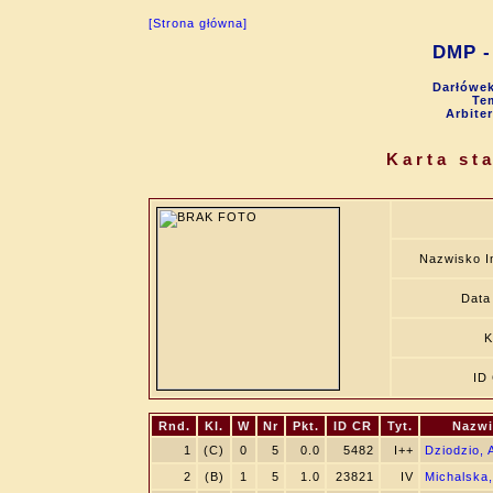
[Strona główna]
DMP - 
Darłówek
Tem
Arbite
Karta st
Nazwisko I
Data 
K
ID
Rnd.
Kl.
W
Nr
Pkt.
ID CR
Tyt.
Nazwi
1
(C)
0
5
0.0
5482
I++
Dziodzio, 
2
(B)
1
5
1.0
23821
IV
Michalska