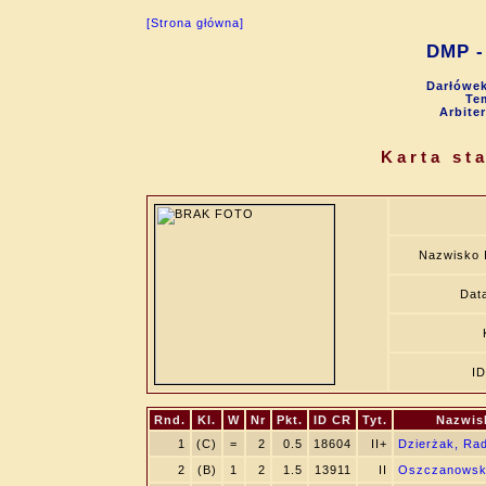
[Strona główna]
DMP - 
Darłówek
Tem
Arbite
Karta st
Nazwisko 
Data
I
Rnd.
Kl.
W
Nr
Pkt.
ID CR
Tyt.
Nazwis
1
(C)
=
2
0.5
18604
II+
Dzierżak, Ra
2
(B)
1
2
1.5
13911
II
Oszczanowski