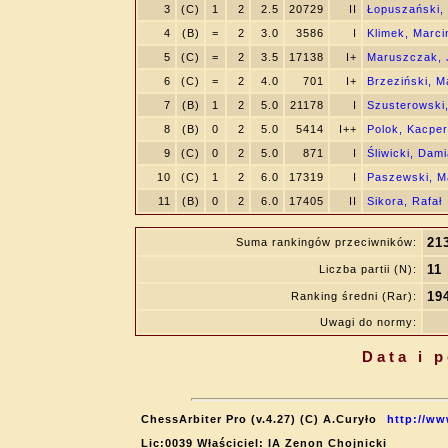
3
(C)
1
2
2.5
20729
II
Łopuszański, 
4
(B)
=
2
3.0
3586
I
Klimek, Marci
5
(C)
=
2
3.5
17138
I+
Maruszczak, 
6
(C)
=
2
4.0
701
I+
Brzeziński, M
7
(B)
1
2
5.0
21178
I
Szusterowski
8
(B)
0
2
5.0
5414
I++
Polok, Kacper
9
(C)
0
2
5.0
871
I
Śliwicki, Dam
10
(C)
1
2
6.0
17319
I
Paszewski, M
11
(B)
0
2
6.0
17405
II
Sikora, Rafał
21
Suma rankingów przeciwników:
11
Liczba partii (N):
19
Ranking średni (Rar):
Uwagi do normy:
Data i 
ChessArbiter Pro (v.4.27) (C) A.Curyło
http://ww
Lic:0039 Właściciel: IA Zenon Chojnicki