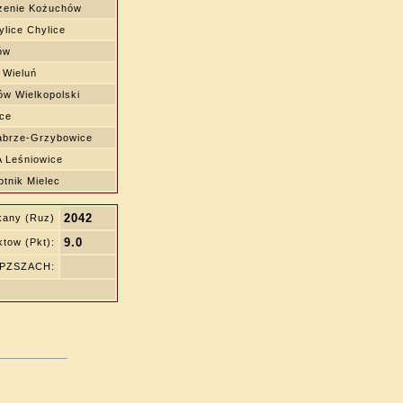
zenie Kożuchów
lice Chylice
ów
 Wieluń
w Wielkopolski
ce
abrze-Grzybowice
 Leśniowice
tnik Mielec
2042
kany (Ruz)
9.0
tow (Pkt):
ę PZSZACH: