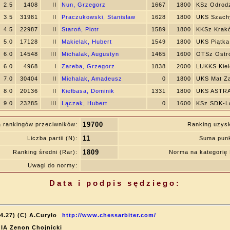
2.5
1408
II
Nun, Grzegorz
1667
1800
KSz Odrod
3.5
31981
II
Praczukowski, Stanisław
1628
1800
UKS Szachy
4.5
22987
II
Staroń, Piotr
1589
1800
KKSz Krak
5.0
17128
II
Makielak, Hubert
1549
1800
UKS Piątka
6.0
14548
III
Michalak, Augustyn
1465
1600
OTSz Ostró
6.0
4968
I
Zareba, Grzegorz
1838
2000
LUKKS Kiel
7.0
30404
II
Michalak, Amadeusz
0
1800
UKS Mat Z
8.0
20136
II
Kiełbasa, Dominik
1331
1800
UKS ASTRA
9.0
23285
III
Lączak, Hubert
0
1600
KSz SDK-Lo
19700
 rankingów przeciwników:
Ranking uzys
11
Liczba partii (N):
Suma punk
1809
Ranking średni (Rar):
Norma na kategori
Uwagi do normy:
Data i podpis sędziego:
4.27) (C) A.Curyło
http://www.chessarbiter.com/
: IA Zenon Chojnicki