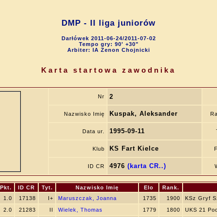
DMP - II liga juniorów
Darłówek 2011-06-24/2011-07-02
Tempo gry: 90' +30"
Arbiter: IA Zenon Chojnicki
Karta startowa zawodnika
2
Nr
Kuspak, Aleksander
Nazwisko Imię
Ra
1995-09-11
Data ur.
KS Fart Kielce
Klub
4976
(karta CR..)
ID CR
Pkt.
ID CR
Tyt.
Nazwisko Imię
Elo
Rank.
1.0
17138
I+
Maruszczak, Joanna
1735
1900
KSz Gryf S
2.0
21283
II
Wielek, Thomas
1779
1800
UKS 21 Pod