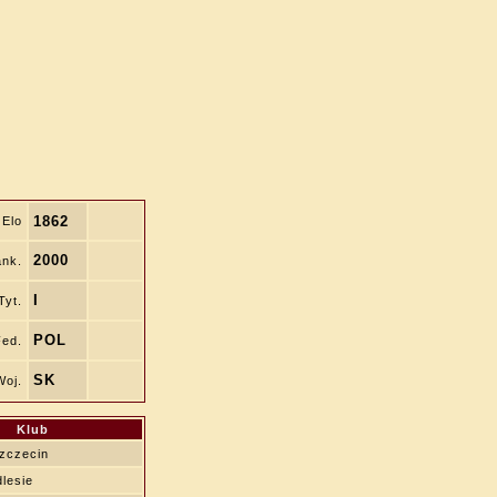
1862
Elo
2000
nk.
I
Tyt.
POL
Fed.
SK
Woj.
Klub
zczecin
lesie