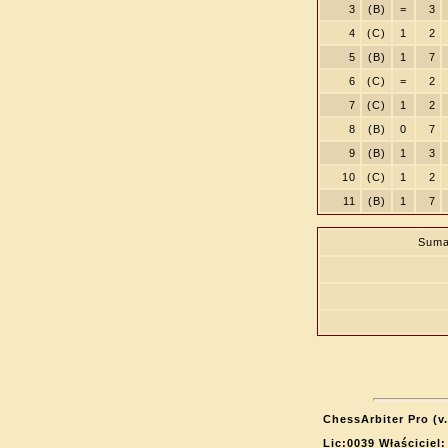
3
(B)
=
3
4
(C)
1
2
5
(B)
1
7
6
(C)
=
2
7
(C)
1
2
8
(B)
0
7
9
(B)
1
3
10
(C)
1
2
11
(B)
1
7
Suma
ChessArbiter Pro (v.
Lic:0039 Właściciel