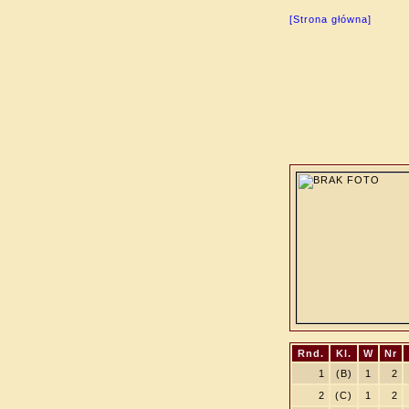
[Strona główna]
Rnd.
Kl.
W
Nr
1
(B)
1
2
2
(C)
1
2