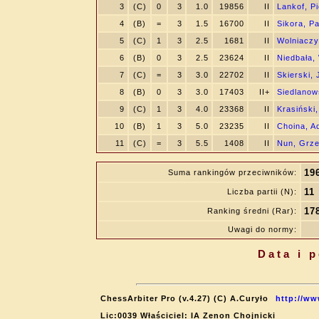
3
(C)
0
3
1.0
19856
II
Lankof, Pi
4
(B)
=
3
1.5
16700
II
Sikora, P
5
(C)
1
3
2.5
1681
II
Wolniaczy
6
(B)
0
3
2.5
23624
II
Niedbała,
7
(C)
=
3
3.0
22702
II
Skierski,
8
(B)
0
3
3.0
17403
II+
Siedlanow
9
(C)
1
3
4.0
23368
II
Krasiński
10
(B)
1
3
5.0
23235
II
Choina, 
11
(C)
=
3
5.5
1408
II
Nun, Grz
19
Suma rankingów przeciwników:
11
Liczba partii (N):
17
Ranking średni (Rar):
Uwagi do normy:
Data i 
ChessArbiter Pro (v.4.27) (C) A.Curyło
http://ww
Lic:0039 Właściciel: IA Zenon Chojnicki