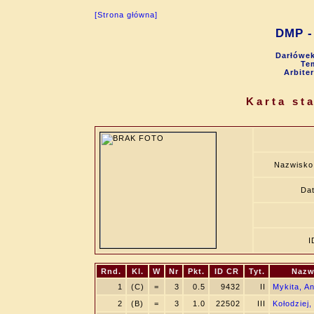
[Strona główna]
DMP - 
Darłówek
Tem
Arbite
Karta st
Nazwisko
Dat
I
Rnd.
Kl.
W
Nr
Pkt.
ID CR
Tyt.
Nazw
1
(C)
=
3
0.5
9432
II
Mykita, A
2
(B)
=
3
1.0
22502
III
Kołodziej,