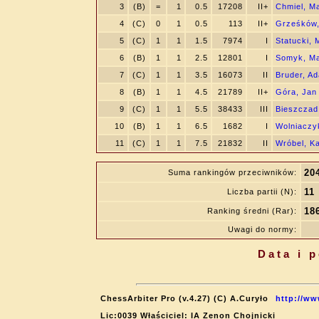
3
(B)
=
1
0.5
17208
II+
Chmiel, M
4
(C)
0
1
0.5
113
II+
Grześków,
5
(C)
1
1
1.5
7974
I
Statucki, 
6
(B)
1
1
2.5
12801
I
Somyk, Ma
7
(C)
1
1
3.5
16073
II
Bruder, A
8
(B)
1
1
4.5
21789
II+
Góra, Jan
9
(C)
1
1
5.5
38433
III
Bieszczad
10
(B)
1
1
6.5
1682
I
Wolniaczy
11
(C)
1
1
7.5
21832
II
Wróbel, Ka
20
Suma rankingów przeciwników:
11
Liczba partii (N):
18
Ranking średni (Rar):
Uwagi do normy:
Data i 
ChessArbiter Pro (v.4.27) (C) A.Curyło
http://ww
Lic:0039 Właściciel: IA Zenon Chojnicki