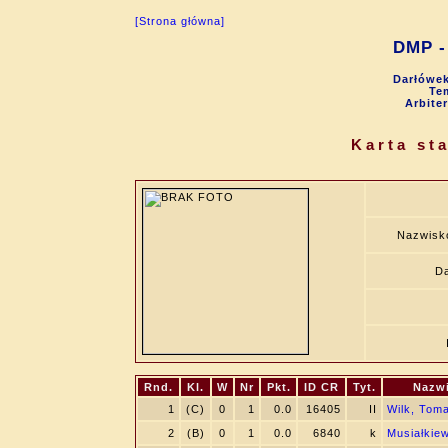
[Strona główna]
DMP - 
Darłówek
Tem
Arbite
Karta st
Nazwisk
Da
Rnd.
Kl.
W
Nr
Pkt.
ID CR
Tyt.
Nazwi
1
(C)
0
1
0.0
16405
II
Wilk, Tom
2
(B)
0
1
0.0
6840
k
Musiałkiew