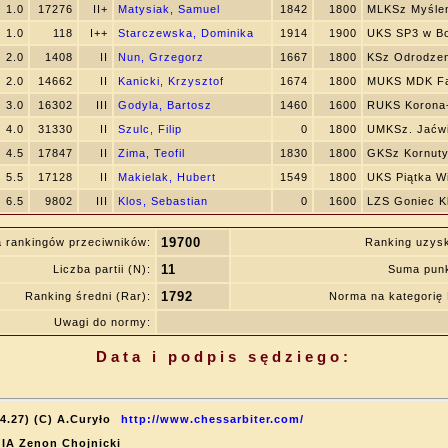
1.0
17276
II+
Matysiak, Samuel
1842
1800
MLKSz Myśle
1.0
118
I++
Starczewska, Dominika
1914
1900
UKS SP3 w Bo
2.0
1408
II
Nun, Grzegorz
1667
1800
KSz Odrodze
2.0
14662
II
Kanicki, Krzysztof
1674
1800
MUKS MDK Fa
3.0
16302
III
Godyla, Bartosz
1460
1600
RUKS Korona
4.0
31330
II
Szulc, Filip
0
1800
UMKSz. Jaćwi
4.5
17847
II
Zima, Teofil
1830
1800
GKSz Kornuty
5.5
17128
II
Makielak, Hubert
1549
1800
UKS Piątka W
6.5
9802
III
Klos, Sebastian
0
1600
LZS Goniec K
19700
 rankingów przeciwników:
Ranking uzys
11
Liczba partii (N):
Suma punk
1792
Ranking średni (Rar):
Norma na kategori
Uwagi do normy:
Data i podpis sędziego:
4.27) (C) A.Curyło
http://www.chessarbiter.com/
: IA Zenon Chojnicki