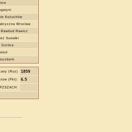
nice
gatyni
nie Kożuchów
bryczna Wrocław
-Rawbud Rawicz
eż Suwałki
 Gorlice
ieluń
luczbork
1859
kany (Ruz)
6.5
tow (Pkt):
ę PZSZACH: