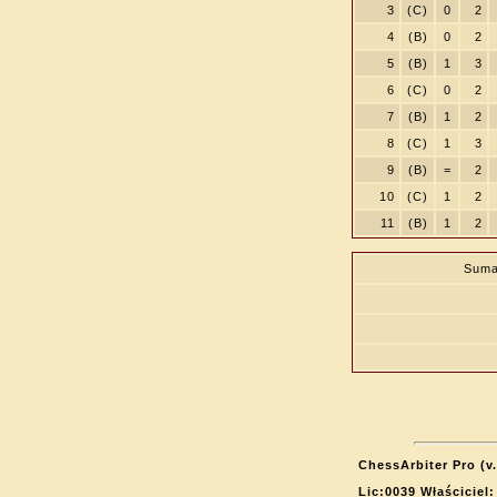
3
(C)
0
2
4
(B)
0
2
5
(B)
1
3
6
(C)
0
2
7
(B)
1
2
8
(C)
1
3
9
(B)
=
2
10
(C)
1
2
11
(B)
1
2
Suma
ChessArbiter Pro (v.
Lic:0039 Właściciel