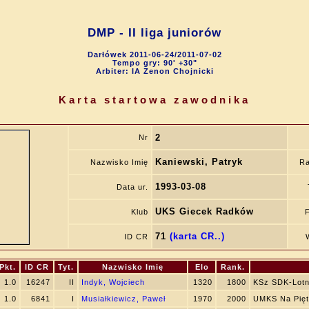
DMP - II liga juniorów
Darłówek 2011-06-24/2011-07-02
Tempo gry: 90' +30"
Arbiter: IA Zenon Chojnicki
Karta startowa zawodnika
2
Nr
Kaniewski, Patryk
Nazwisko Imię
Ra
1993-03-08
Data ur.
UKS Giecek Radków
Klub
71
(karta CR..)
ID CR
Pkt.
ID CR
Tyt.
Nazwisko Imię
Elo
Rank.
1.0
16247
II
Indyk, Wojciech
1320
1800
KSz SDK-Lotn
1.0
6841
I
Musiałkiewicz, Paweł
1970
2000
UMKS Na Pięt