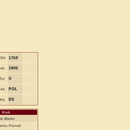
1769
Elo
1800
nk.
II
Tyt.
POL
Fed.
DS
Woj.
Klub
ik Mielec
erku Poznań