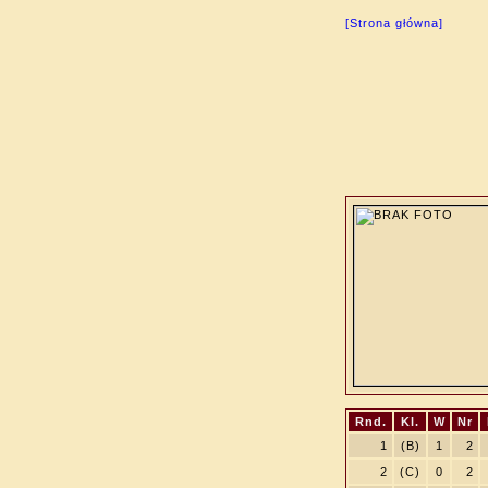
[Strona główna]
Rnd.
Kl.
W
Nr
1
(B)
1
2
2
(C)
0
2